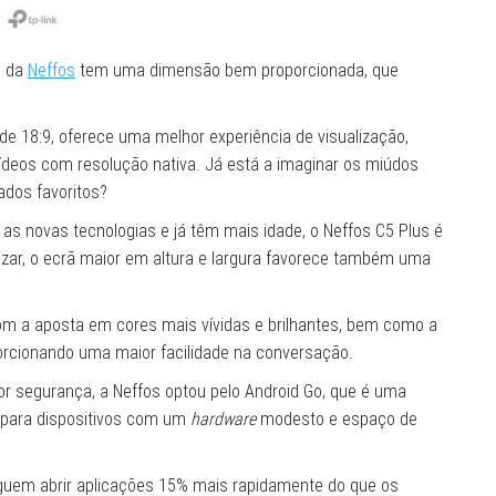
o da
Neffos
tem uma dimensão bem proporcionada, que
e 18:9, oferece uma melhor experiência de visualização,
vídeos com resolução nativa. Já está a imaginar os miúdos
ados favoritos?
 as novas tecnologias e já têm mais idade, o Neffos C5 Plus é
izar, o ecrã maior em altura e largura favorece também uma
om a aposta em cores mais vívidas e brilhantes, bem como a
porcionando uma maior facilidade na conversação.
ior segurança, a Neffos optou pelo Android Go, que é uma
o para dispositivos com um
hardware
modesto e espaço de
uem abrir aplicações 15% mais rapidamente do que os