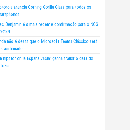
torola anuncia Corning Gorilla Glass para todos os
martphones
ec Benjamin é a mais recente confirmação para o NOS
ive’24
nda não é desta que o Microsoft Teams Clássico será
escontinuado
n hipster en la España vacía” ganha trailer e data de
treia