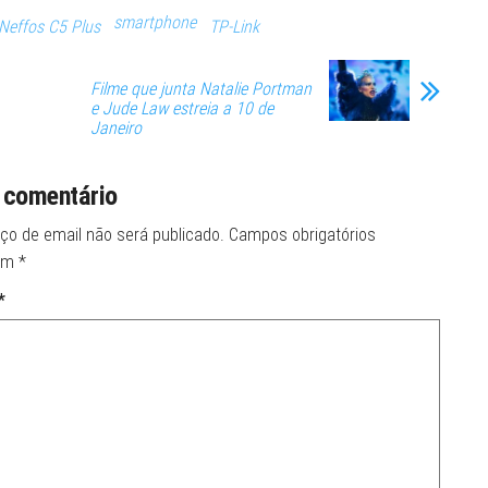
smartphone
Neffos C5 Plus
TP-Link
Filme que junta Natalie Portman
e Jude Law estreia a 10 de
Janeiro
 comentário
ço de email não será publicado.
Campos obrigatórios
om
*
*