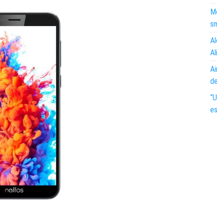
Mo
s
Al
Al
Ai
d
“U
es