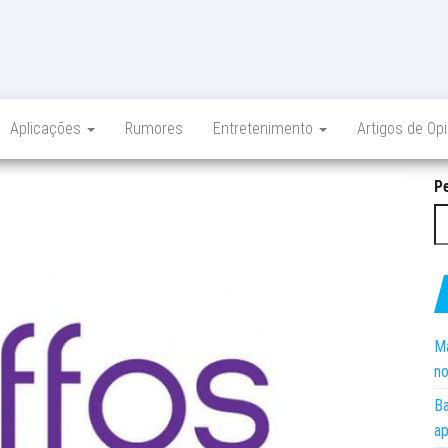
Aplicações
Rumores
Entretenimento
Artigos de Op
P
Ma
no
Ba
ap