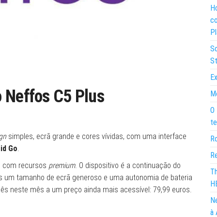
Ho
co
Pl
So
St
Ex
 Neffos C5 Plus
Mo
O 
te
gn
simples, ecrã grande e cores vívidas, com uma interface
Ro
id Go
.
Re
el com recursos
premium
. O dispositivo é a continuação do
Th
res um tamanho de ecrã generoso e uma autonomia de bateria
H
ês neste mês a um preço ainda mais acessível: 79,99 euros.
Ne
à 