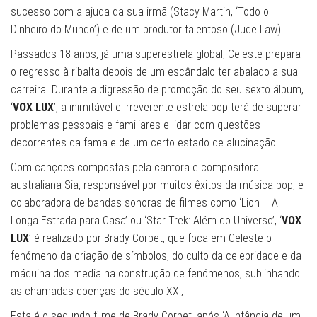
sucesso com a ajuda da sua irmã (Stacy Martin, ‘Todo o
Dinheiro do Mundo’) e de um produtor talentoso (Jude Law).
Passados 18 anos, já uma superestrela global, Celeste prepara
o regresso à ribalta depois de um escândalo ter abalado a sua
carreira. Durante a digressão de promoção do seu sexto álbum,
‘
VOX LUX
’, a inimitável e irreverente estrela pop terá de superar
problemas pessoais e familiares e lidar com questões
decorrentes da fama e de um certo estado de alucinação.
Com canções compostas pela cantora e compositora
australiana Sia, responsável por muitos êxitos da música pop, e
colaboradora de bandas sonoras de filmes como ‘Lion – A
Longa Estrada para Casa’ ou ‘Star Trek: Além do Universo’, ‘
VOX
LUX
’ é realizado por Brady Corbet, que foca em Celeste o
fenómeno da criação de símbolos, do culto da celebridade e da
máquina dos media na construção de fenómenos, sublinhando
as chamadas doenças do século XXI,
Esta é o segundo filme de Brady Corbet, após ‘A Infância de um