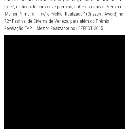
Líder’, distinguido com doze prémios, entre os quais o Prémio de
‘Melhor Primeiro Filme’ e ‘Melhor Realizador’ (Orizzonti Award) no
72º Festival de Cinema de Veneza, para além do Prémio
Revelação TAP – Melhor Realizador no LEFFEST 2015.