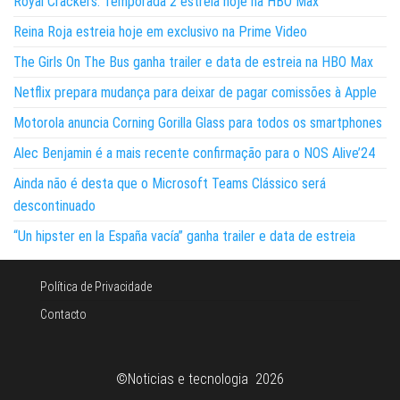
Royal Crackers: Temporada 2 estreia hoje na HBO Max
Reina Roja estreia hoje em exclusivo na Prime Video
The Girls On The Bus ganha trailer e data de estreia na HBO Max
Netflix prepara mudança para deixar de pagar comissões à Apple
Motorola anuncia Corning Gorilla Glass para todos os smartphones
Alec Benjamin é a mais recente confirmação para o NOS Alive’24
Ainda não é desta que o Microsoft Teams Clássico será
descontinuado
“Un hipster en la España vacía” ganha trailer e data de estreia
Política de Privacidade
Contacto
©Noticias e tecnologia 2026