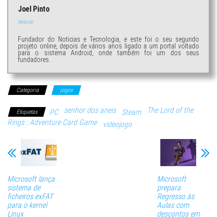
Joel Pinto
Website
Fundador do Noticias e Tecnologia, e este foi o seu segundo
projeto online, depois de vários anos ligado a um portal voltado
para o sistema Android, onde também foi um dos seus
fundadores.
Categoria
jogos
senhor dos aneis
The Lord of the
PC
Steam
Etiquetas
Rings : Adventure Card Game
videojogo
Microsoft lança
Microsoft
sistema de
prepara
ficheiros exFAT
Regresso às
para o kernel
Aulas com
Linux
descontos em