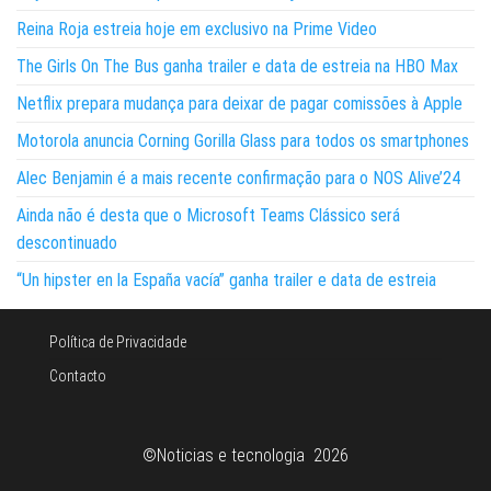
Reina Roja estreia hoje em exclusivo na Prime Video
The Girls On The Bus ganha trailer e data de estreia na HBO Max
Netflix prepara mudança para deixar de pagar comissões à Apple
Motorola anuncia Corning Gorilla Glass para todos os smartphones
Alec Benjamin é a mais recente confirmação para o NOS Alive’24
Ainda não é desta que o Microsoft Teams Clássico será
descontinuado
“Un hipster en la España vacía” ganha trailer e data de estreia
Política de Privacidade
Contacto
©Noticias e tecnologia 2026