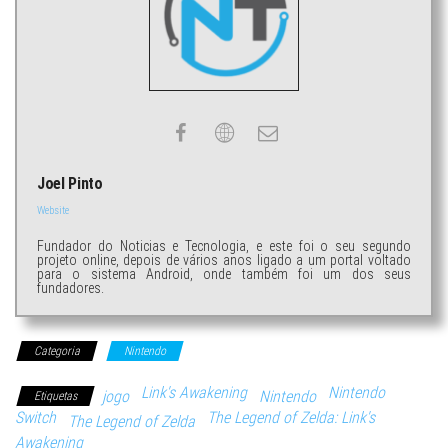
Joel Pinto
Website
Fundador do Noticias e Tecnologia, e este foi o seu segundo
projeto online, depois de vários anos ligado a um portal voltado
para o sistema Android, onde também foi um dos seus
fundadores.
Categoria
Nintendo
Link's Awakening
Nintendo
jogo
Nintendo
Etiquetas
Switch
The Legend of Zelda: Link's
The Legend of Zelda
Awakening