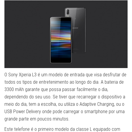
O Sony Xperia L3 é um modelo de entrada que visa desfrutar de
todos os tipos de entretenimento ao longo do dia. A bateria de
3300 mAh garante que possa passar facilmente o dia,
dependendo do seu uso. Se tiver que recarregar o dispositivo a
meio do dia, tem a escolha, ou utiliza o Adaptive Charging, ou o
USB Power Delivery onde pode carregar o smartphone por uma
grande parte em poucos minutos.
Este telefone é o primeiro modelo da classe L equipado com