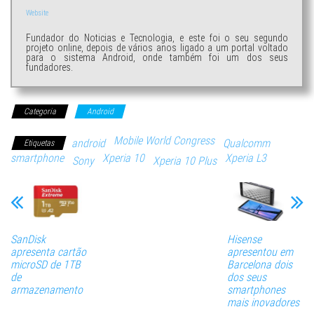
Website
Fundador do Noticias e Tecnologia, e este foi o seu segundo
projeto online, depois de vários anos ligado a um portal voltado
para o sistema Android, onde também foi um dos seus
fundadores.
Categoria
Android
Mobile World Congress
android
Qualcomm
Etiquetas
smartphone
Xperia 10
Xperia L3
Sony
Xperia 10 Plus
SanDisk
Hisense
apresenta cartão
apresentou em
microSD de 1TB
Barcelona dois
de
dos seus
armazenamento
smartphones
mais inovadores