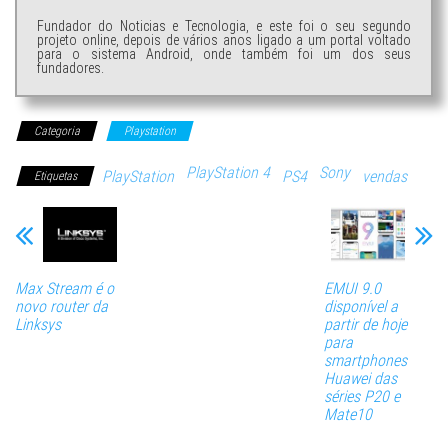
Fundador do Noticias e Tecnologia, e este foi o seu segundo
projeto online, depois de vários anos ligado a um portal voltado
para o sistema Android, onde também foi um dos seus
fundadores.
Categoria
Playstation
PlayStation 4
Sony
PlayStation
PS4
vendas
Etiquetas
Max Stream é o
EMUI 9.0
novo router da
disponível a
Linksys
partir de hoje
para
smartphones
Huawei das
séries P20 e
Mate10