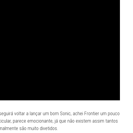
eguirá voltar a lançar um bom Sonic, achei Frontier um pouco
ticular, parece emocionante, já que não existem assim tantos
malmente são muito divetidos.