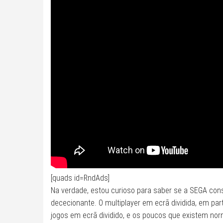
[quads id=RndAds]
Na verdade, estou curioso para saber se a SEGA cons
dececionante. O multiplayer em ecrã dividida, em par
jogos em ecrã dividido, e os poucos que existem nor