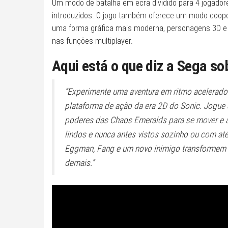
Um modo de batalha em ecrã dividido para 4 jogadore
introduzidos. O jogo também oferece um modo cooperat
uma forma gráfica mais moderna, personagens 3D e 
nas funções multiplayer.
Aqui está o que diz a Sega so
“Experimente uma aventura em ritmo acelerado n
plataforma de ação da era 2D do Sonic. Jogue 
poderes das Chaos Emeralds para se mover e a
lindos e nunca antes vistos sozinho ou com at
Eggman, Fang e um novo inimigo transformem o
demais.”