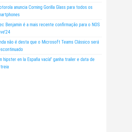
torola anuncia Corning Gorilla Glass para todos os
martphones
ec Benjamin é a mais recente confirmação para o NOS
ive’24
nda não é desta que o Microsoft Teams Clássico será
escontinuado
n hipster en la España vacía” ganha trailer e data de
treia