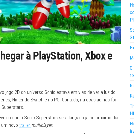
Ho
co
Pl
So
St
Ex
chegar à PlayStation, Xbox e
Mo
O 
te
Ro
o jogo 2D do universo Sonic estava em vias de ver a luz do
Re
Series, Nintendo Switch e no PC. Contudo, na ocasião não foi
Th
 Superstars.
H
revelou que o Sonic Superstars será lançado já no próximo dia
Ne
u um novo
trailer
multiplayer
.
à 