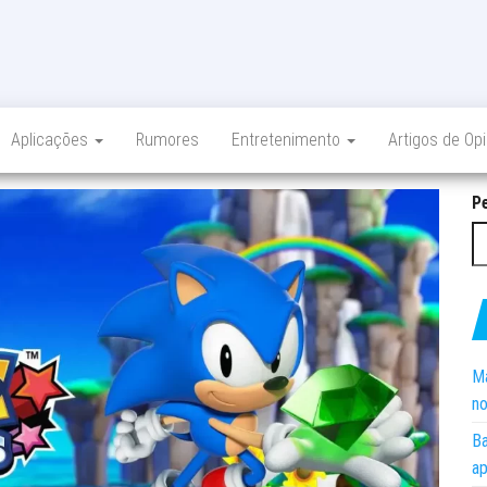
Aplicações
Rumores
Entretenimento
Artigos de Op
P
Ma
no
Ba
ap