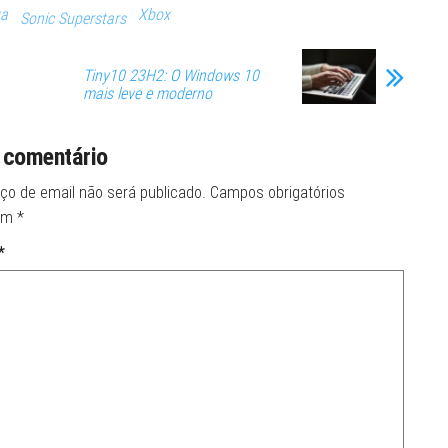
ga
Xbox
Sonic Superstars
Tiny10 23H2: O Windows 10
mais leve e moderno
 comentário
ço de email não será publicado.
Campos obrigatórios
om
*
*