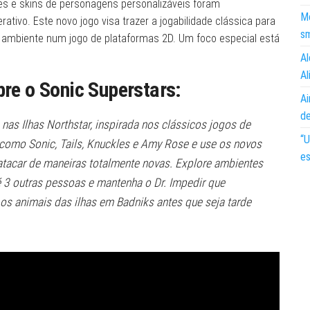
s e skins de personagens personalizáveis ​​foram
Mo
ivo. Este novo jogo visa trazer a jogabilidade clássica para
s
ambiente num jogo de plataformas 2D. Um foco especial está
Al
Al
bre o Sonic Superstars:
Ai
d
as Ilhas Northstar, inspirada nos clássicos jogos de
“U
como Sonic, Tails, Knuckles e Amy Rose e use os novos
es
tacar de maneiras totalmente novas. Explore ambientes
é 3 outras pessoas e mantenha o Dr. Impedir que
s animais das ilhas em Badniks antes que seja tarde