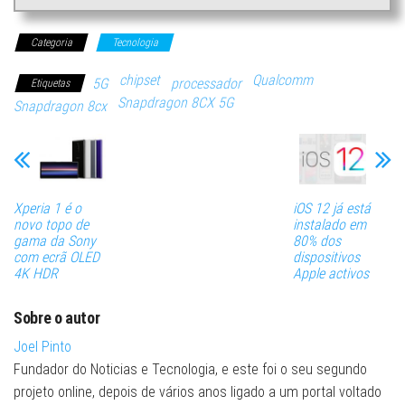
Categoria
Tecnologia
chipset
Qualcomm
5G
processador
Etiquetas
Snapdragon 8CX 5G
Snapdragon 8cx
Xperia 1 é o
iOS 12 já está
novo topo de
instalado em
gama da Sony
80% dos
com ecrã OLED
dispositivos
4K HDR
Apple activos
Sobre o autor
Joel Pinto
Fundador do Noticias e Tecnologia, e este foi o seu segundo
projeto online, depois de vários anos ligado a um portal voltado