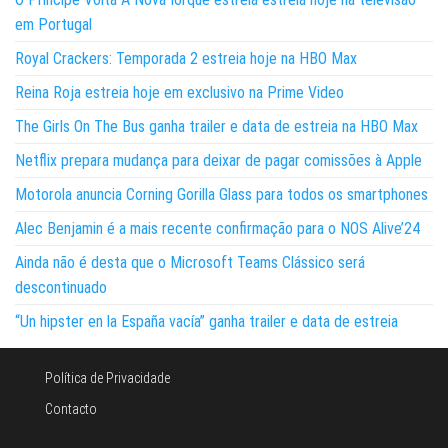
em Portugal
Royal Crackers: Temporada 2 estreia hoje na HBO Max
Reina Roja estreia hoje em exclusivo na Prime Video
The Girls On The Bus ganha trailer e data de estreia na HBO Max
Netflix prepara mudança para deixar de pagar comissões à Apple
Motorola anuncia Corning Gorilla Glass para todos os smartphones
Alec Benjamin é a mais recente confirmação para o NOS Alive’24
Ainda não é desta que o Microsoft Teams Clássico será
descontinuado
“Un hipster en la España vacía” ganha trailer e data de estreia
Política de Privacidade
Contacto