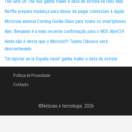
The Girls On The Bus ganha trailer e data de estreia na HBO Max
Netflix prepara mudança para deixar de pagar comissões à Apple
Motorola anuncia Corning Gorilla Glass para todos os smartphones
Alec Benjamin é a mais recente confirmação para o NOS Alive’24
Ainda não é desta que o Microsoft Teams Clássico será
descontinuado
“Un hipster en la España vacía” ganha trailer e data de estreia
Política de Privacidade
Contacto
©Noticias e tecnologia 2026