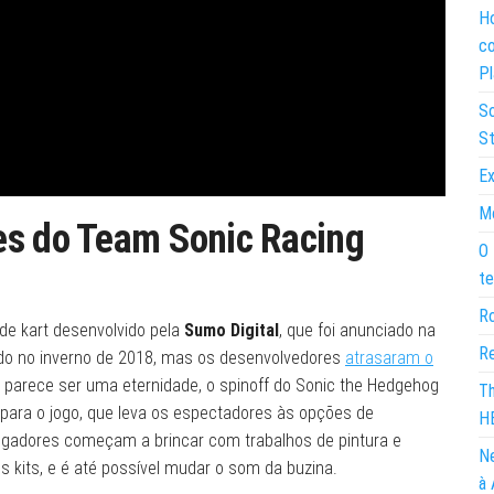
Ho
co
Pl
So
St
Ex
Mo
es do Team Sonic Racing
O 
te
Ro
 de kart desenvolvido pela
Sumo Digital
, que foi anunciado na
Re
çado no inverno de 2018, mas os desenvolvedores
atrasaram o
 parece ser uma eternidade, o spinoff do Sonic the Hedgehog
Th
para o jogo, que leva os espectadores às opções de
H
jogadores começam a brincar com trabalhos de pintura e
Ne
 kits, e é até possível mudar o som da buzina.
à 