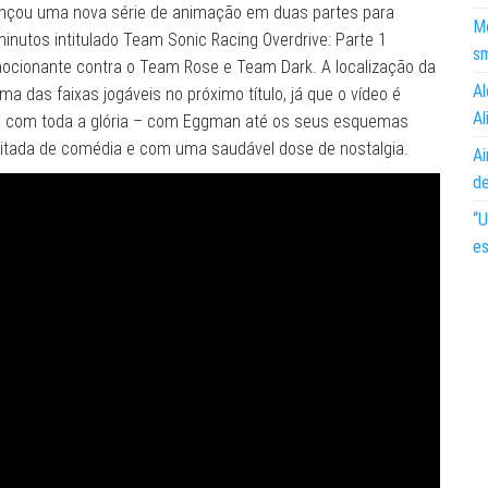
lançou uma nova série de animação em duas partes para
Mo
inutos intitulado Team Sonic Racing Overdrive: Parte 1
s
ocionante contra o Team Rose e Team Dark. A localização da
Al
a das faixas jogáveis ​​no próximo título, já que o vídeo é
Al
lta com toda a glória – com Eggman até os seus esquemas
itada de comédia e com uma saudável dose de nostalgia.
Ai
d
“U
es