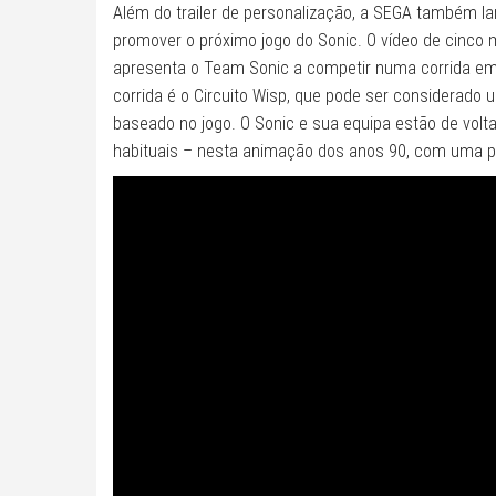
Além do trailer de personalização, a SEGA também 
promover o próximo jogo do Sonic. O vídeo de cinco m
apresenta o Team Sonic a competir numa corrida em
corrida é o Circuito Wisp, que pode ser considerado um
baseado no jogo. O Sonic e sua equipa estão de vo
habituais – nesta animação dos anos 90, com uma p