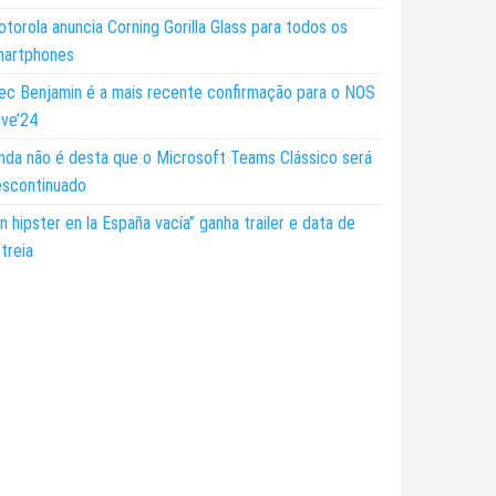
torola anuncia Corning Gorilla Glass para todos os
martphones
ec Benjamin é a mais recente confirmação para o NOS
ive’24
nda não é desta que o Microsoft Teams Clássico será
escontinuado
n hipster en la España vacía” ganha trailer e data de
treia