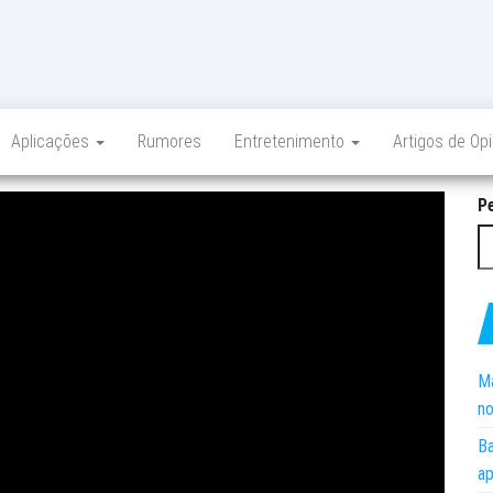
Aplicações
Rumores
Entretenimento
Artigos de Op
P
Ma
no
Ba
ap