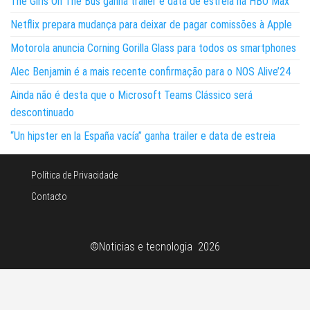
The Girls On The Bus ganha trailer e data de estreia na HBO Max
Netflix prepara mudança para deixar de pagar comissões à Apple
Motorola anuncia Corning Gorilla Glass para todos os smartphones
Alec Benjamin é a mais recente confirmação para o NOS Alive’24
Ainda não é desta que o Microsoft Teams Clássico será
descontinuado
“Un hipster en la España vacía” ganha trailer e data de estreia
Política de Privacidade
Contacto
©Noticias e tecnologia 2026