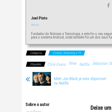
Joel Pinto
Website
Fundador do Noticias e Tecnologia, e este foi o seu segu
para o sistema Android, onde também foi um dos seus fu
Categoria
Cinema, Streaming e TV
filme
Sebastian S
Chris Evans
Netflix
Etiquetas
Meet Joe Black já esta disponivel
na Netflix
Sobre o autor
Deixe um