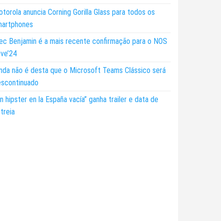
torola anuncia Corning Gorilla Glass para todos os
martphones
ec Benjamin é a mais recente confirmação para o NOS
ive’24
nda não é desta que o Microsoft Teams Clássico será
escontinuado
n hipster en la España vacía” ganha trailer e data de
treia