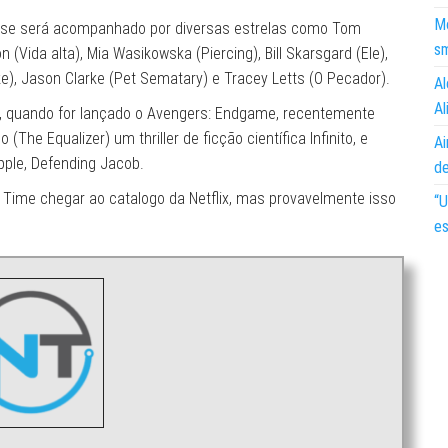
Mo
to, se será acompanhado por diversas estrelas como Tom
s
(Vida alta), Mia Wasikowska (Piercing), Bill Skarsgard (Ele),
ake), Jason Clarke (Pet Sematary) e Tracey Letts (O Pecador).
Al
Al
no, quando for lançado o Avengers: Endgame, recentemente
The Equalizer) um thriller de ficção científica Infinito, e
Ai
pple, Defending Jacob.
d
e Time chegar ao catalogo da Netflix, mas provavelmente isso
“U
es