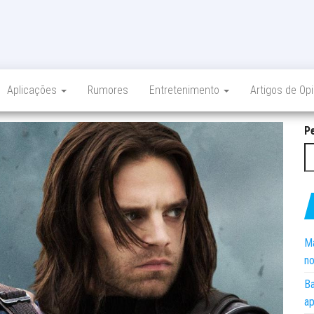
Aplicações
Rumores
Entretenimento
Artigos de Op
P
Ma
no
Ba
ap