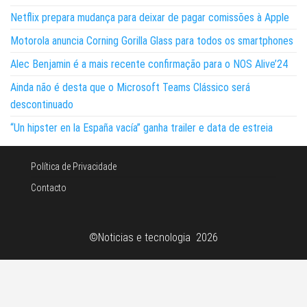
Netflix prepara mudança para deixar de pagar comissões à Apple
Motorola anuncia Corning Gorilla Glass para todos os smartphones
Alec Benjamin é a mais recente confirmação para o NOS Alive’24
Ainda não é desta que o Microsoft Teams Clássico será
descontinuado
“Un hipster en la España vacía” ganha trailer e data de estreia
Política de Privacidade
Contacto
©Noticias e tecnologia 2026