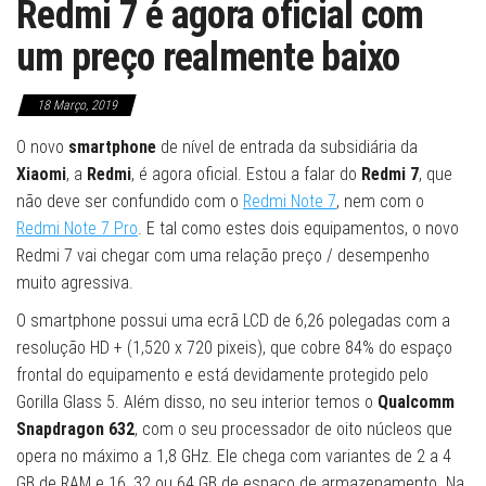
Redmi 7 é agora oficial com
um preço realmente baixo
18 Março, 2019
O novo
smartphone
de nível de entrada da subsidiária da
Xiaomi
, a
Redmi
, é agora oficial. Estou a falar do
Redmi 7
, que
não deve ser confundido com o
Redmi Note 7
, nem com o
Redmi Note 7 Pro
. E tal como estes dois equipamentos, o novo
Redmi 7 vai chegar com uma relação preço / desempenho
muito agressiva.
O smartphone possui uma ecrã LCD de 6,26 polegadas com a
resolução HD + (1,520 x 720 pixeis), que cobre 84% do espaço
frontal do equipamento e está devidamente protegido pelo
Gorilla Glass 5. Além disso, no seu interior temos o
Qualcomm
Snapdragon 632
, com o seu processador de oito núcleos que
opera no máximo a 1,8 GHz. Ele chega com variantes de 2 a 4
GB de RAM e 16, 32 ou 64 GB de espaço de armazenamento. Na