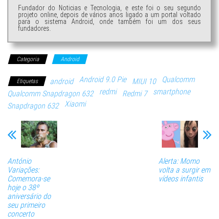
Fundador do Noticias e Tecnologia, e este foi o seu segundo
projeto online, depois de vários anos ligado a um portal voltado
para o sistema Android, onde também foi um dos seus
fundadores.
Categoria
Android
Android 9.0 Pie
Qualcomm
android
MIUI 10
Etiquetas
redmi
smartphone
Qualcomm Snapdragon 632
Redmi 7
Xiaomi
Snapdragon 632
António
Alerta: Momo
Variações:
volta a surgir em
Comemora-se
vídeos infantis
hoje o 38º
aniversário do
seu primeiro
concerto