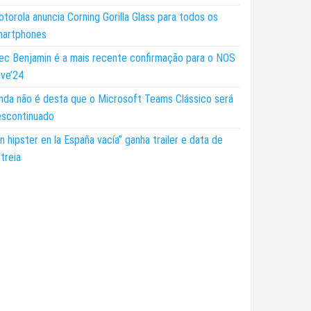
torola anuncia Corning Gorilla Glass para todos os
martphones
ec Benjamin é a mais recente confirmação para o NOS
ive’24
nda não é desta que o Microsoft Teams Clássico será
escontinuado
n hipster en la España vacía” ganha trailer e data de
treia