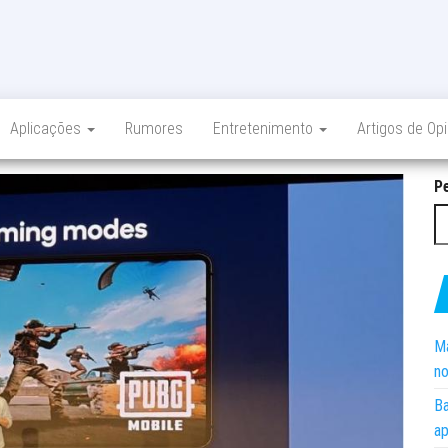
Aplicações
Rumores
Entretenimento
Artigos de Op
P
Ma
no
Ba
ap