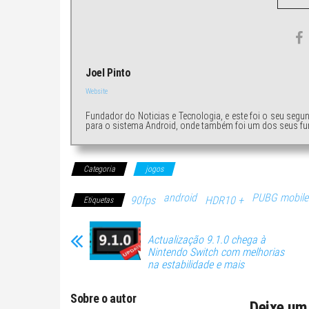
Joel Pinto
Website
Fundador do Noticias e Tecnologia, e este foi o seu segu
para o sistema Android, onde também foi um dos seus fu
Categoria
jogos
android
PUBG mobile
90fps
HDR10 +
Etiquetas
Actualização 9.1.0 chega à
Nintendo Switch com melhorias
na estabilidade e mais
Sobre o autor
Deixe um