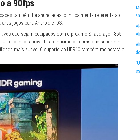
o a 90fps
Mo
idades também foi anunciadas, principalmente referente ao
s
lares jogos para Android e iOS.
Al
ositivos que sejam equipados com o próximo Snapdragon 865
Al
 que o jogador aproveite ao máximo os ecrãs que suportam
Ai
abilidade mais suave. O suporte ao HDR10 também melhorará a
d
“U
es