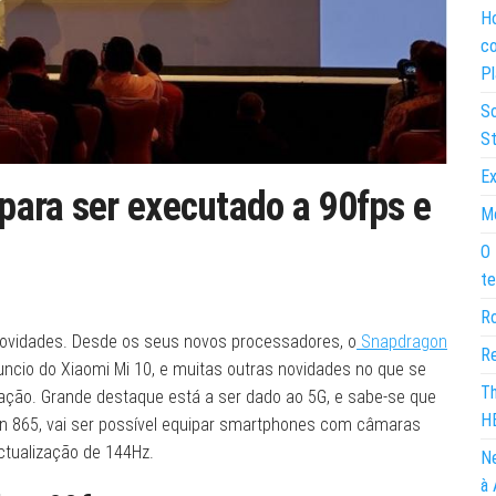
Ho
co
Pl
So
St
Ex
para ser executado a 90fps e
Mo
O 
te
Ro
ovidades. Desde os seus novos processadores, o
Snapdragon
Re
ncio do Xiaomi Mi 10, e muitas outras novidades no que se
Th
ção. Grande destaque está a ser dado ao 5G, e sabe-se que
H
 865, vai ser possível equipar smartphones com câmaras
tualização de 144Hz.
Ne
à 