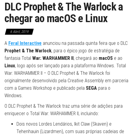
DLC Prophet & The Warlock a
chegar ao macOS e Linux
6 Abril, 2019
A
Feral Interactive
anunciou na passada quinta feira que o DLC
Prophet & The Warlock
, para o épico jogo de estratégia de
fantasia Total
War: WARHAMMER II
, chegará ao
macOS
e ao
Linux
, logo após ser lançado para a plataforma Windows. Total
War: WARHAMMER II – O DLC Prophet & The Warlock foi
originalmente desenvolvido pela Creative Assembly em parceria
com a Games Workshop e publicado pela
SEGA
para o
Windows.
O DLC Prophet & The Warlock traz uma série de adições para
enriquecer o Total War: WARHAMMER II, incluindo:
Dois novos Lordes Lendários, Ikit Claw (Skaven) e
Tehenhauin (Lizardmen), com suas próprias cadeias de