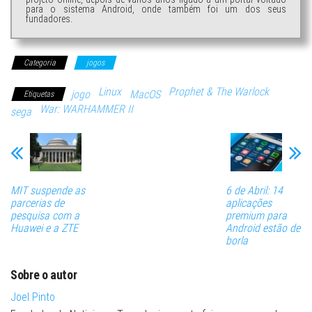
para o sistema Android, onde também foi um dos seus
fundadores.
Categoria
jogos
Linux
Prophet & The Warlock
jogo
MacOS
Etiquetas
War: WARHAMMER II
sega
MIT suspende as
6 de Abril: 14
parcerias de
aplicações
pesquisa com a
premium para
Huawei e a ZTE
Android estão de
borla
Sobre o autor
Joel Pinto