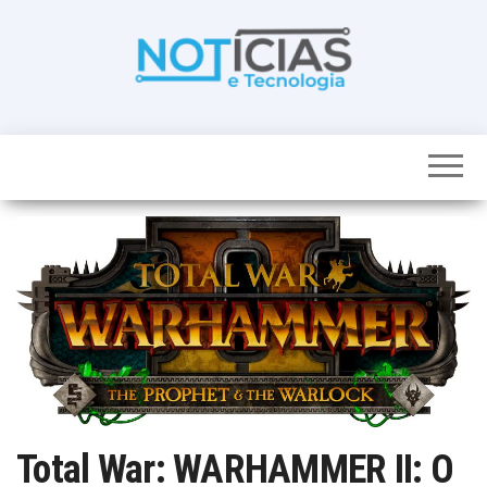
Skip
to
the
content
Noticias e
Tudo sobre
noticias de
Tecnologia
Tecnologia e
Entretenimento
num só lugar
Total War: WARHAMMER II: O