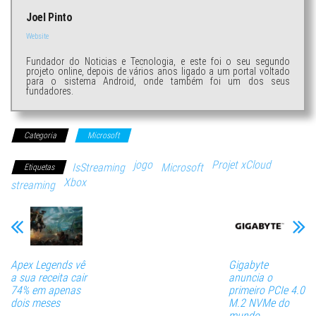
Joel Pinto
Website
Fundador do Noticias e Tecnologia, e este foi o seu segundo
projeto online, depois de vários anos ligado a um portal voltado
para o sistema Android, onde também foi um dos seus
fundadores.
Categoria
Microsoft
jogo
Projet xCloud
IsStreaming
Microsoft
Etiquetas
Xbox
streaming
Apex Legends vê
Gigabyte
a sua receita cair
anuncia o
74% em apenas
primeiro PCIe 4.0
dois meses
M.2 NVMe do
mundo