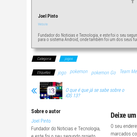
Joel Pinto
Website
Fundador do Noticias e Tecnologia, e este foi o seu segu
para o sistema Android, onde também foi um dos seus fu
Categoria
jogos
pokemon
Team Med
jogo
pokemon Go
Etiquetas
O que é que já se sabe sobre o
iOS 13?
Sobre o autor
Deixe um
Joel Pinto
O seu endere
Fundador do Noticias e Tecnologia,
marcados c
e este foi o seu segundo projeto