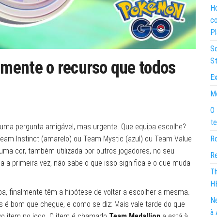
Ho
co
Pl
So
St
mente o recurso que todos
Ex
Mo
O 
te
 uma pergunta amigável, mas urgente. Que equipa escolhe?
Team Instinct (amarelo) ou Team Mystic (azul) ou Team Value
Ro
e uma cor, também utilizada por outros jogadores, no seu
Re
 a primeira vez, não sabe o que isso significa e o que muda
Th
H
a, finalmente têm a hipótese de voltar a escolher a mesma.
Ne
 é bom que chegue, e como se diz: Mais vale tarde do que
à 
ovo item no jogo. O item é chamado
Team Medallion
e está à