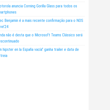
torola anuncia Corning Gorilla Glass para todos os
martphones
ec Benjamin é a mais recente confirmação para o NOS
ive’24
nda não é desta que o Microsoft Teams Clássico será
escontinuado
n hipster en la España vacía” ganha trailer e data de
treia