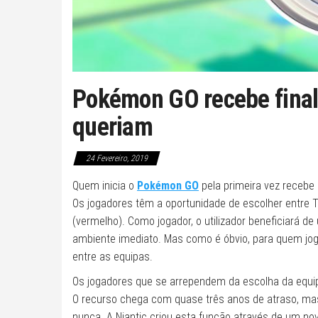
Pokémon GO recebe final
queriam
24 Fevereiro, 2019
Quem inicia o
Pokémon GO
pela primeira vez recebe
Os jogadores têm a oportunidade de escolher entre 
(vermelho). Como jogador, o utilizador beneficiará d
ambiente imediato. Mas como é óbvio, para quem joga
entre as equipas.
Os jogadores que se arrependem da escolha da equip
O recurso chega com quase três anos de atraso, mas
nunca. A Niantic criou esta função através de um n