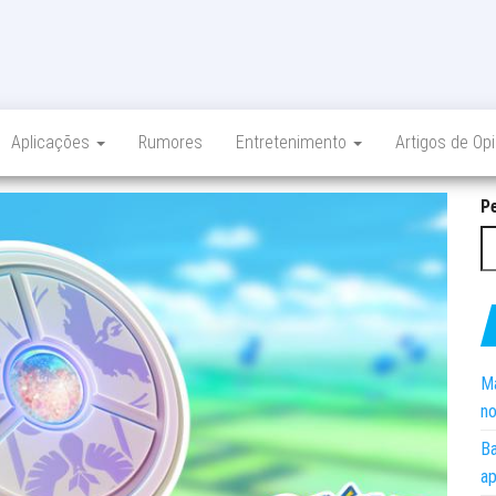
Aplicações
Rumores
Entretenimento
Artigos de Op
P
Ma
no
Ba
ap