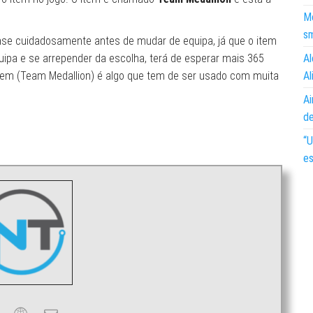
Mo
s
se cuidadosamente antes de mudar de equipa, já que o item
ipa e se arrepender da escolha, terá de esperar mais 365
Al
o item (Team Medallion) é algo que tem de ser usado com muita
Al
Ai
d
“U
es