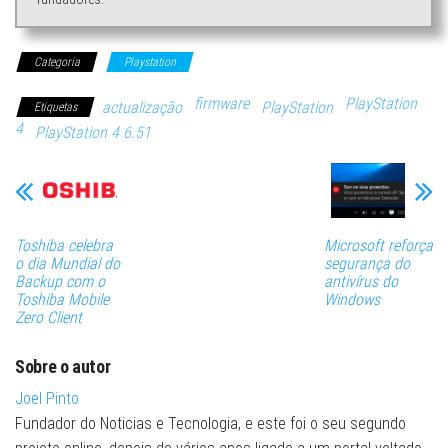
Categoria
Playstation
firmware
PlayStation
actualização
PlayStation
Etiquetas
4
PlayStation 4 6.51
Toshiba celebra
Microsoft reforça
o dia Mundial do
segurança do
Backup com o
antivírus do
Toshiba Mobile
Windows
Zero Client
Sobre o autor
Joel Pinto
Fundador do Noticias e Tecnologia, e este foi o seu segundo