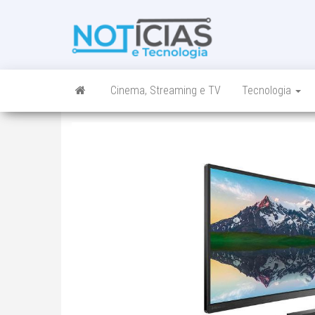
Skip
to
Noticias e
Tudo sobre
the
noticias de
Tecnologia
content
Tecnologia e
Entretenimento
num só lugar
Cinema, Streaming e TV
Tecnologia