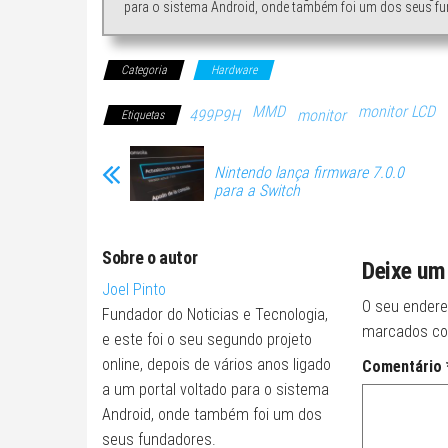
para o sistema Android, onde também foi um dos seus fu
Categoria
Hardware
MMD
monitor LCD
499P9H
monitor
Etiquetas
Nintendo lança firmware 7.0.0
para a Switch
Sobre o autor
Deixe um
Joel Pinto
O seu endere
Fundador do Noticias e Tecnologia,
marcados c
e este foi o seu segundo projeto
online, depois de vários anos ligado
Comentário
a um portal voltado para o sistema
Android, onde também foi um dos
seus fundadores.