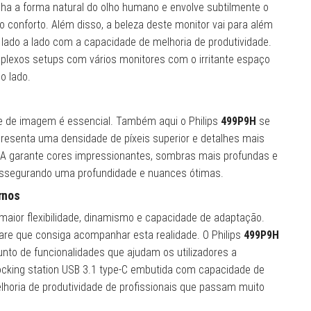
a a forma natural do olho humano e envolve subtilmente o
o conforto. Além disso, a beleza deste monitor vai para além
a lado a lado com a capacidade de melhoria de produtividade.
plexos setups com vários monitores com o irritante espaço
o lado.
e de imagem é essencial. Também aqui o Philips
499P9H
se
presenta uma densidade de píxeis superior e detalhes mais
SA garante cores impressionantes, sombras mais profundas e
assegurando uma profundidade e nuances ótimas.
rnos
maior flexibilidade, dinamismo e capacidade de adaptação.
are que consiga acompanhar esta realidade. O Philips
499P9H
to de funcionalidades que ajudam os utilizadores a
ocking station USB 3.1 type-C embutida com capacidade de
horia de produtividade de profissionais que passam muito