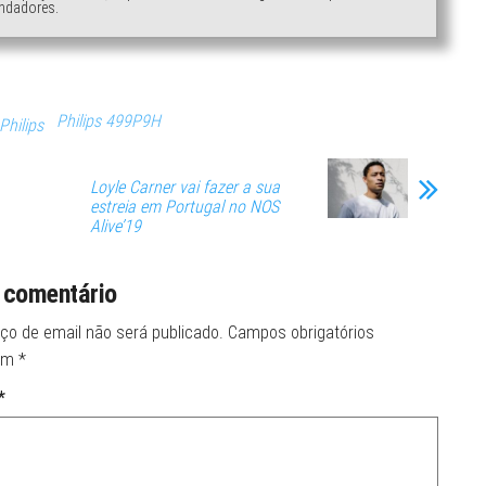
ndadores.
Philips 499P9H
Philips
Loyle Carner vai fazer a sua
estreia em Portugal no NOS
Alive’19
 comentário
ço de email não será publicado.
Campos obrigatórios
om
*
*