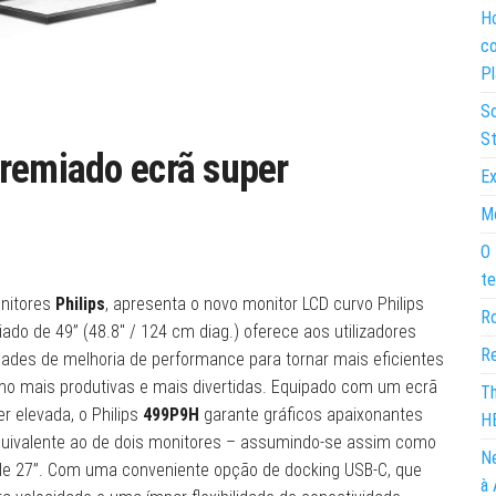
Ho
co
Pl
So
St
premiado ecrã super
Ex
Mo
O 
te
onitores
Philips
, apresenta o novo monitor LCD curvo Philips
Ro
ado de 49” (48.8″ / 124 cm diag.) oferece aos utilizadores
Re
lidades de melhoria de performance para tornar mais eficientes
mo mais produtivas e mais divertidas. Equipado com um ecrã
Th
 elevada, o Philips
499P9H
garante gráficos apaixonantes
H
quivalente ao de dois monitores – assumindo-se assim como
Ne
 de 27”. Com uma conveniente opção de docking USB-C, que
à 