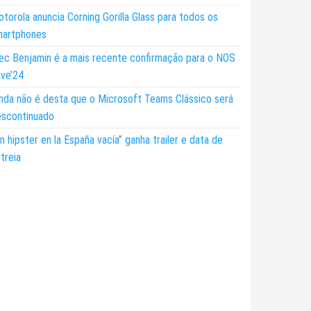
torola anuncia Corning Gorilla Glass para todos os
martphones
ec Benjamin é a mais recente confirmação para o NOS
ive’24
nda não é desta que o Microsoft Teams Clássico será
escontinuado
n hipster en la España vacía” ganha trailer e data de
treia