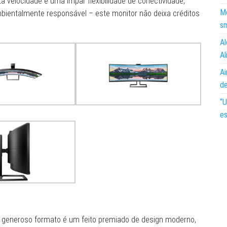
a velocidade e uma ímpar flexibilidade de conectividade,
Mo
entalmente responsável – este monitor não deixa créditos
s
Al
Al
Ai
d
“U
es
 generoso formato é um feito premiado de design moderno,