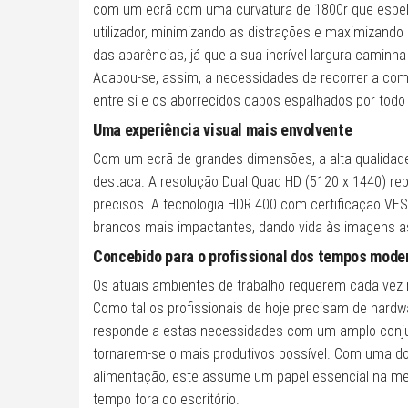
com um ecrã com uma curvatura de 1800r que espelh
utilizador, minimizando as distrações e maximizando 
das aparências, já que a sua incrível largura caminh
Acabou-se, assim, a necessidades de recorrer a com
entre si e os aborrecidos cabos espalhados por todo 
Uma experiência visual mais envolvente
Com um ecrã de grandes dimensões, a alta qualidad
destaca. A resolução Dual Quad HD (5120 x 1440) re
precisos. A tecnologia HDR 400 com certificação VE
brancos mais impactantes, dando vida às imagens 
Concebido para o profissional dos tempos mode
Os atuais ambientes de trabalho requerem cada vez 
Como tal os profissionais de hoje precisam de hardw
responde a estas necessidades com um amplo conjun
tornarem-se o mais produtivos possível. Com uma d
alimentação, este assume um papel essencial na mel
tempo fora do escritório.