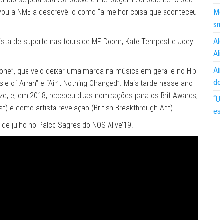
 levou a NME a descrevê-lo como “a melhor coisa que aconteceu
Mo
s
Al
ista de suporte nas tours de MF Doom, Kate Tempest e Joey
Al
Ai
one”, que veio deixar uma marca na música em geral e no Hip
d
sle of Arran” e “Ain’t Nothing Changed”. Mais tarde nesse ano
e, e, em 2018, recebeu duas nomeações para os Brit Awards,
“U
st) e como artista revelação (British Breakthrough Act).
es
de julho no Palco Sagres do NOS Alive’19.