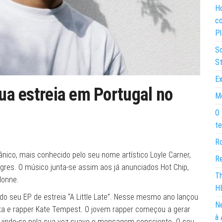
Ho
co
Pl
So
St
Ex
sua estreia em Portugal no
Mo
O 
te
Ro
tânico, mais conhecido pelo seu nome artístico Loyle Carner,
Re
Sagres. O músico junta-se assim aos já anunciados Hot Chip,
Th
Honne.
H
o seu EP de estreia “A Little Late”. Nesse mesmo ano lançou
Ne
ta e rapper Kate Tempest. O jovem rapper começou a gerar
à 
nguindo-se pela sua voz suave e mensagem consciente. O seu