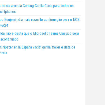
torola anuncia Corning Gorilla Glass para todos os
martphones
ec Benjamin é a mais recente confirmação para o NOS
ive’24
nda não é desta que o Microsoft Teams Clássico será
escontinuado
n hipster en la España vacía” ganha trailer e data de
treia