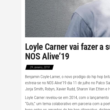
Loyle Carner vai fazer a 
NOS Alive’19
29 Janeiro, 2019
Benjamin Coyle-Larner, o novo prodígio do hip hop bri
estreia-se no NOS Alive’19 dia 11 de julho no Palco 
Jorja Smith, Robyn, Xavier Rudd, Sharon Van Etten e 
Loyle Carner revelou-se em 2014, com o lançamento d
“Guts,” um tema colaborativo em parceria com a poe
hype entre os amantes do hip hop alternativo, disti