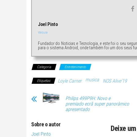
Joel Pinto
Website
Fundador do Noticias e Tecnologia, e este foi o seu segu
para o sistema Android, onde também foi um dos seus fu
Categoria
Entretenimento
musica
Loyle Carner
NOS Alive'19
Etiquetas
Philips 499P9H: Novo e
premiado ecrã super panorâmico
apresentado
Sobre o autor
Deixe um
Joel Pinto