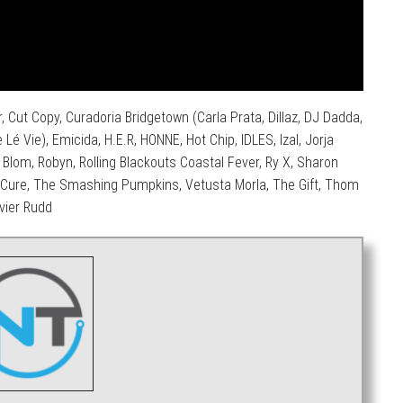
r, Cut Copy, Curadoria Bridgetown (Carla Prata, Dillaz, DJ Dadda,
é Vie), Emicida, H.E.R, HONNE, Hot Chip, IDLES, Izal, Jorja
p Blom, Robyn, Rolling Blackouts Coastal Fever, Ry X, Sharon
 Cure, The Smashing Pumpkins, Vetusta Morla, The Gift, Thom
vier Rudd