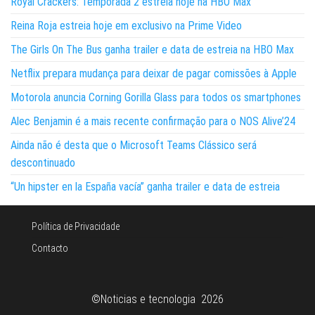
Royal Crackers: Temporada 2 estreia hoje na HBO Max
Reina Roja estreia hoje em exclusivo na Prime Video
The Girls On The Bus ganha trailer e data de estreia na HBO Max
Netflix prepara mudança para deixar de pagar comissões à Apple
Motorola anuncia Corning Gorilla Glass para todos os smartphones
Alec Benjamin é a mais recente confirmação para o NOS Alive’24
Ainda não é desta que o Microsoft Teams Clássico será
descontinuado
“Un hipster en la España vacía” ganha trailer e data de estreia
Política de Privacidade
Contacto
©Noticias e tecnologia 2026