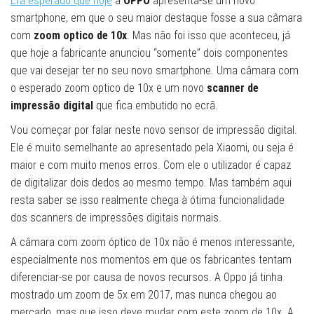
Era esperado que hoje
a
OPPO
apresenta-se um novo
smartphone, em que o seu maior destaque fosse a sua câmara
com
zoom optico de 10x
. Mas não foi isso que aconteceu, já
que hoje a fabricante anunciou “somente” dois componentes
que vai desejar ter no seu novo smartphone. Uma câmara com
o esperado zoom optico de 10x e um novo
scanner de
impressão digital
que fica embutido no ecrã.
Vou começar por falar neste novo sensor de impressão digital.
Ele é muito semelhante ao apresentado pela Xiaomi, ou seja é
maior e com muito menos erros. Com ele o utilizador é capaz
de digitalizar dois dedos ao mesmo tempo. Mas também aqui
resta saber se isso realmente chega à ótima funcionalidade
dos scanners de impressões digitais normais.
A câmara com zoom óptico de 10x não é menos interessante,
especialmente nos momentos em que os fabricantes tentam
diferenciar-se por causa de novos recursos. A Oppo já tinha
mostrado um zoom de 5x em 2017, mas nunca chegou ao
mercado, mas que isso deve mudar com este zoom de 10x. A