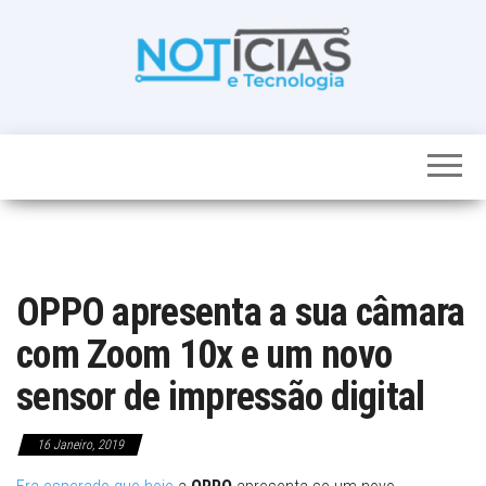
Skip
to
the
content
Noticias e
Tudo sobre
noticias de
Tecnologia
Tecnologia e
Entretenimento
num só lugar
OPPO apresenta a sua câmara
com Zoom 10x e um novo
sensor de impressão digital
16 Janeiro, 2019