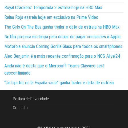
Royal Crackers: Temporada 2 estreia hoje na HBO Max
Reina Roja estreia hoje em exclusivo na Prime Video
The Girls On The Bus ganha trailer e data de estreia na HBO Max
Netflix prepara mudança para deixar de pagar comissões à Apple
Motorola anuncia Corning Gorilla Glass para todos os smartphones
Alec Benjamin é a mais recente confirmação para o NOS Alive’24
Ainda não é desta que o Microsoft Teams Clássico será
descontinuado
“Un hipster en la España vacía” ganha trailer e data de estreia
Política de Privacidade
Contacto