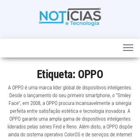
Skip
to
the
content
Noticias e
Tudo sobre
noticias de
Tecnologia
Tecnologia e
Entretenimento
num só lugar
Etiqueta:
OPPO
A OPPO é uma marca líder global de dispositivos inteligentes.
Desde o lançamento do seu primeiro smartphone, o “Smiley
Face”, em 2008, a OPPO procura incansavelmente a sinergia
perfeita entre satisfação estética e tecnologia inovadora. A
OPPO garante uma ampla gama de dispositivos inteligentes
liderados pelas séries Find e Reno. Além disto, a OPPO dispõe
ainda do sistema operativo ColorOS e de serviços de internet