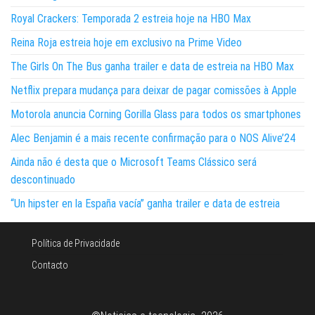
Royal Crackers: Temporada 2 estreia hoje na HBO Max
Reina Roja estreia hoje em exclusivo na Prime Video
The Girls On The Bus ganha trailer e data de estreia na HBO Max
Netflix prepara mudança para deixar de pagar comissões à Apple
Motorola anuncia Corning Gorilla Glass para todos os smartphones
Alec Benjamin é a mais recente confirmação para o NOS Alive’24
Ainda não é desta que o Microsoft Teams Clássico será
descontinuado
“Un hipster en la España vacía” ganha trailer e data de estreia
Política de Privacidade
Contacto