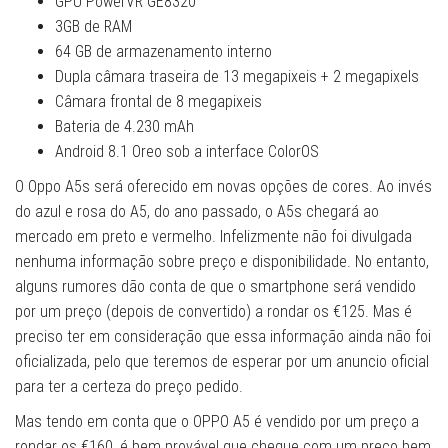
GPU PowerVR GE8320
3GB de RAM
64 GB de armazenamento interno
Dupla câmara traseira de 13 megapixeis + 2 megapixels
Câmara frontal de 8 megapixeis
Bateria de 4.230 mAh
Android 8.1 Oreo sob a interface ColorOS
O Oppo A5s será oferecido em novas opções de cores. Ao invés
do azul e rosa do A5, do ano passado, o A5s chegará ao
mercado em preto e vermelho. Infelizmente não foi divulgada
nenhuma informação sobre preço e disponibilidade. No entanto,
alguns rumores dão conta de que o smartphone será vendido
por um preço (depois de convertido) a rondar os €125. Mas é
preciso ter em consideração que essa informação ainda não foi
oficializada, pelo que teremos de esperar por um anuncio oficial
para ter a certeza do preço pedido.
Mas tendo em conta que o OPPO A5 é vendido por um preço a
rondar os €160, é bem provável que chegue com um preço bem