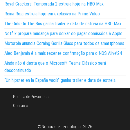
Royal Crackers: Temporada 2 estreia hoje na HBO Max
Reina Roja estreia hoje em exclusivo na Prime Video
The Girls On The Bus ganha trailer e data de estreia na HBO Max
Netflix prepara mudança para deixar de pagar comissões à Apple
Motorola anuncia Corning Gorilla Glass para todos os smartphones
Alec Benjamin é a mais recente confirmação para o NOS Alive’24
Ainda não é desta que o Microsoft Teams Clássico será
descontinuado
“Un hipster en la España vacía” ganha trailer e data de estreia
Política de Privacidade
Contacto
©Noticias e tecnologia 2026