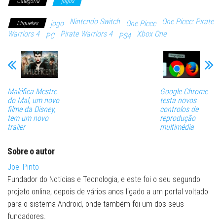
Categoria
jogos
Nintendo Switch
One Piece: Pirate
jogo
One Piece
Etiquetas
Warriors 4
Pirate Warriors 4
Xbox One
PC
PS4
Maléfica Mestre
Google Chrome
do Mal, um novo
testa novos
filme da Disney,
controlos de
tem um novo
reprodução
trailer
multimédia
Sobre o autor
Joel Pinto
Fundador do Noticias e Tecnologia, e este foi o seu segundo
projeto online, depois de vários anos ligado a um portal voltado
para o sistema Android, onde também foi um dos seus
fundadores.