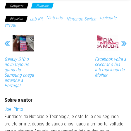
Categoria
Nintendo
Nintendo
realidade
Lab Kit
Nintendo Switch
Etiquetas
virtual
Galaxy S10 o
Facebook volta a
novo topo de
celebrar o Dia
gama da
Internacional da
Samsung chega
Mulher
amanha a
Portugal
Sobre o autor
Joel Pinto
Fundador do Noticias e Tecnologia, e este foi o seu segundo
projeto online, depois de vários anos ligado a um portal voltado