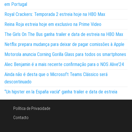
em Portugal
Royal Crackers: Temporada 2 estreia hoje na HBO Max
Reina Roja estreia hoje em exclusivo na Prime Video
The Girls On The Bus ganha trailer e data de estreia na HBO Max
Netflix prepara mudança para deixar de pagar comissões à Apple
Motorola anuncia Corning Gorilla Glass para todos os smartphones
Alec Benjamin é a mais recente confirmação para o NOS Alive’24
Ainda não é desta que o Microsoft Teams Clássico será
descontinuado
“Un hipster en la España vacía” ganha trailer e data de estreia
Política de Privacidade
Contacto