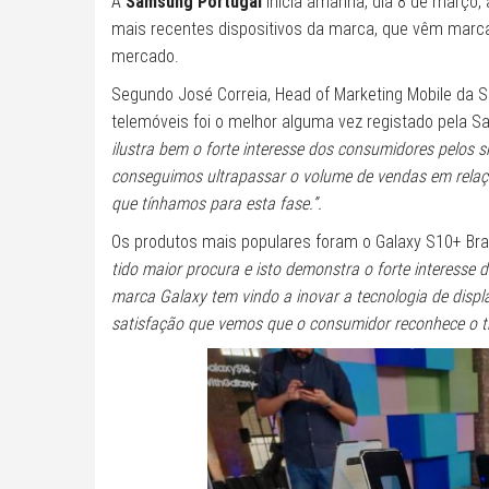
A
Samsung Portugal
inicia amanhã, dia 8 de março,
mais recentes dispositivos da marca, que vêm marca
mercado.
Segundo José Correia, Head of Marketing Mobile da S
telemóveis foi o melhor alguma vez registado pela Sa
ilustra bem o forte interesse dos consumidores pel
conseguimos ultrapassar o volume de vendas em rela
que tínhamos para esta fase.”.
Os produtos mais populares foram o Galaxy S10+ Bra
tido maior procura e isto demonstra o forte interess
marca Galaxy tem vindo a inovar a tecnologia de disp
satisfação que vemos que o consumidor reconhece o t