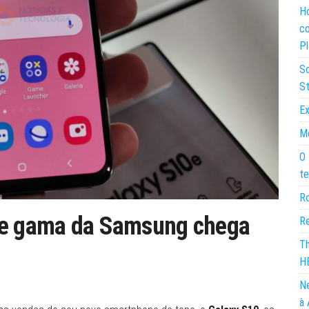
Ho
co
Pl
So
St
Ex
Mo
O 
te
Ro
 de gama da Samsung chega
Re
Th
H
Ne
à 