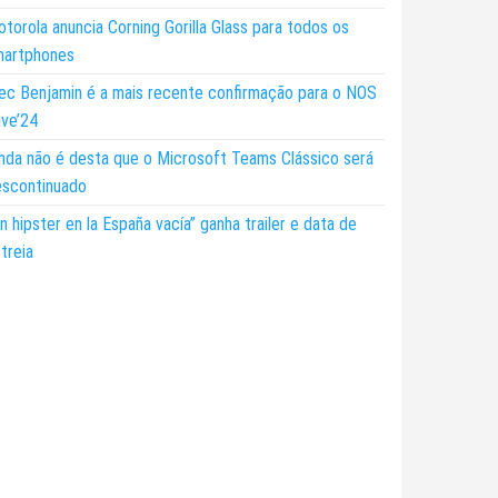
torola anuncia Corning Gorilla Glass para todos os
martphones
ec Benjamin é a mais recente confirmação para o NOS
ive’24
nda não é desta que o Microsoft Teams Clássico será
escontinuado
n hipster en la España vacía” ganha trailer e data de
treia