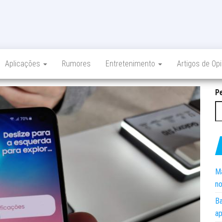
Aplicações
Rumores
Entretenimento
Artigos de Op
P
Ma
no
Ba
ap