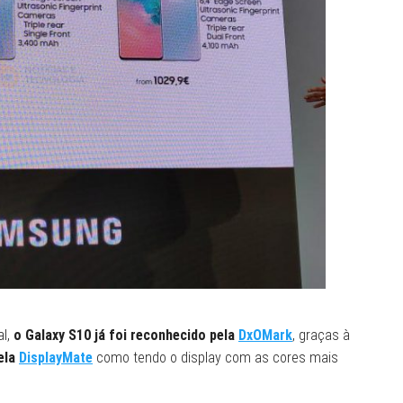
al,
o Galaxy S10 já foi reconhecido pela
DxOMark
, graças à
ela
DisplayMate
como tendo o display com as cores mais