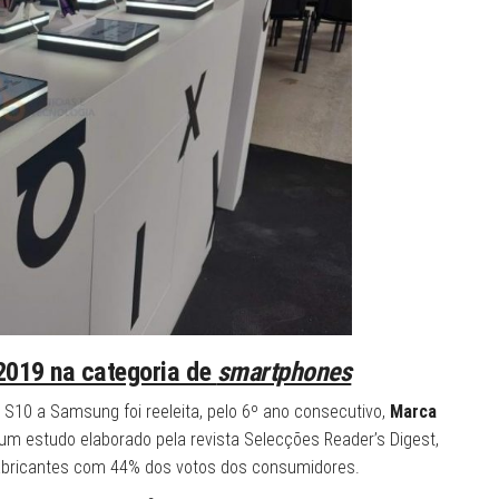
2019 na categoria de
smartphones
S10 a Samsung foi reeleita, pelo 6º ano consecutivo,
Marca
Num estudo elaborado pela revista Selecções Reader’s Digest,
abricantes com 44% dos votos dos consumidores.