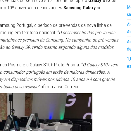
 as vendas do seu novo smartphone de topo, o
Galaxy S10
, os
Mo
r o 10º aniversário de inovações
Samsung Galaxy
no
s
Al
amsung Portugal, o período de pré-vendas da nova linha de
Al
msung em território nacional. “
O desempenho das pré-vendas
os smartphones premium da Samsung. Na campanha de pré-vendas
Ai
ção ao Galaxy S9, tendo mesmo esgotado alguns dos modelos
d
“U
nco Prisma e o Galaxy S10+ Preto Prisma. “
O Galaxy S10+ tem
es
e do consumidor português em ecrãs de maiores dimensões. A
lay em dispositivos móveis nos últimos 10 anos e é com grande
rabalho desenvolvido”
afirma José Correia.