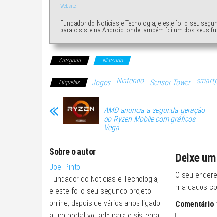
Website
Fundador do Noticias e Tecnologia, e este foi o seu segu
para o sistema Android, onde também foi um dos seus fu
Categoria
Nintendo
Nintendo
smart
Jogos
Sensor Tower
Etiquetas
AMD anuncia a segunda geração
do Ryzen Mobile com gráficos
Vega
Sobre o autor
Deixe um
Joel Pinto
O seu endere
Fundador do Noticias e Tecnologia,
marcados c
e este foi o seu segundo projeto
online, depois de vários anos ligado
Comentário
a um portal voltado para o sistema