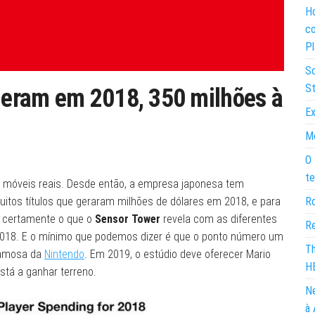
Ho
co
Pl
So
St
eram em 2018, 350 milhões à
Ex
Mo
O 
te
s móveis reais. Desde então, a empresa japonesa tem
itos títulos que geraram milhões de dólares em 2018, e para
Ro
é certamente o que o
Sensor Tower
revela com as diferentes
Re
2018. E o mínimo que podemos dizer é que o ponto número um
Th
famosa da
Nintendo
. Em 2019, o estúdio deve oferecer Mario
H
stá a ganhar terreno.
Ne
à 