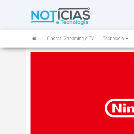
Skip
to
Noticias e
Tudo sobre
the
noticias de
Tecnologia
content
Tecnologia e
Entretenimento
num só lugar
Cinema, Streaming e TV
Tecnologia