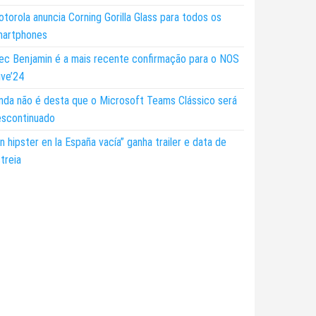
torola anuncia Corning Gorilla Glass para todos os
martphones
ec Benjamin é a mais recente confirmação para o NOS
ive’24
nda não é desta que o Microsoft Teams Clássico será
escontinuado
n hipster en la España vacía” ganha trailer e data de
treia