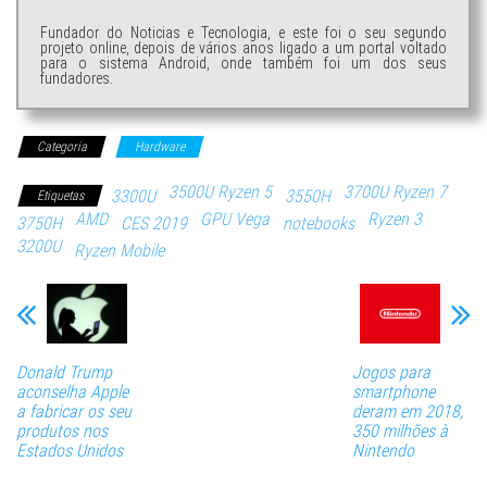
Fundador do Noticias e Tecnologia, e este foi o seu segundo
projeto online, depois de vários anos ligado a um portal voltado
para o sistema Android, onde também foi um dos seus
fundadores.
Categoria
Hardware
3500U Ryzen 5
3700U Ryzen 7
3300U
3550H
Etiquetas
AMD
GPU Vega
Ryzen 3
3750H
CES 2019
notebooks
3200U
Ryzen Mobile
Donald Trump
Jogos para
aconselha Apple
smartphone
a fabricar os seu
deram em 2018,
produtos nos
350 milhões à
Estados Unidos
Nintendo