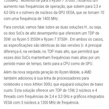
1200MHz . Movendo-se para o Ryzen 7 3700U , notamos um
aumento nas frequências de operação, que sobem para 2,3 e
4,0 GHz e o número de núcleos da GPU VEGA, que se tornam 10
com uma frequência de 1400 MHz .
Para concluir, vamos falar sobre as duas soluções H , ou seja,
os dois SoCs de alto desempenho que oferecem um TDP de
35W: os Ryzen 5 3550H e Ryzen 7 3750H . Em ambos os casos,
as especificações são idênticas às das versões U. A principal
diferença é, na verdade, no TDP mais alto, que permitirá que
esses dois SoCs mantenham frequências mais altas por um
período maior de tempo, tanto para a CPU como de GPU.
Além da nova segunda geração do Ryzen Mobile, a AMD
também adicionou à sua linha de processadores para
notebooks o novo Athlon 300U, que equipará soluções de baixo
custo. Esta solução oferece um TDP de 15W, 2 núcleos e 4
threads com frequências de 2,4 e 3,3 GHz e gráficos integrados
VEGA com 3 núcleos a 1200 MHz de frequência.