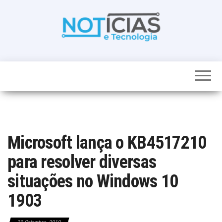
Skip
to
the
content
Noticias e
Tudo sobre
noticias de
Tecnologia
Tecnologia e
Entretenimento
num só lugar
Microsoft lança o KB4517210
para resolver diversas
situações no Windows 10
1903