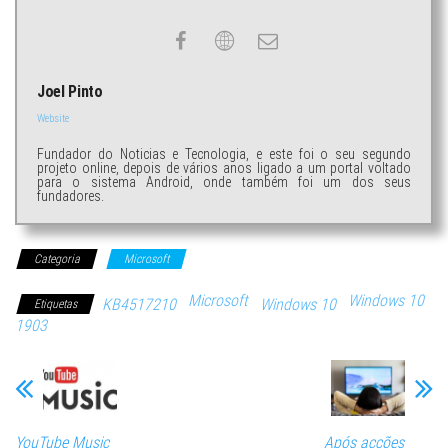
Joel Pinto
Website
Fundador do Noticias e Tecnologia, e este foi o seu segundo
projeto online, depois de vários anos ligado a um portal voltado
para o sistema Android, onde também foi um dos seus
fundadores.
Categoria
Microsoft
Microsoft
Windows 10
KB4517210
Windows 10
Etiquetas
1903
YouTube Music
Após acções