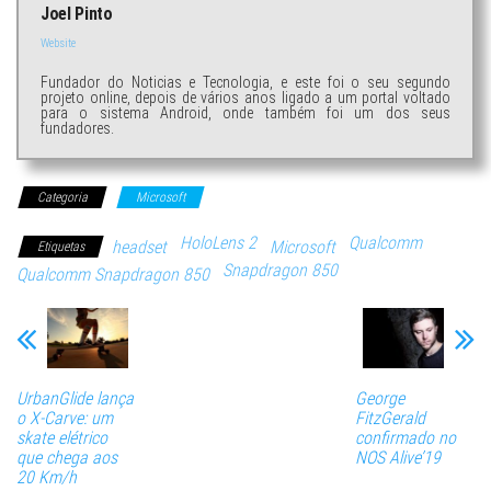
Joel Pinto
Website
Fundador do Noticias e Tecnologia, e este foi o seu segundo
projeto online, depois de vários anos ligado a um portal voltado
para o sistema Android, onde também foi um dos seus
fundadores.
Categoria
Microsoft
HoloLens 2
Qualcomm
headset
Microsoft
Etiquetas
Snapdragon 850
Qualcomm Snapdragon 850
UrbanGlide lança
George
o X-Carve: um
FitzGerald
skate elétrico
confirmado no
que chega aos
NOS Alive’19
20 Km/h