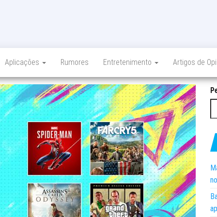
Aplicações
Rumores
Entretenimento
Artigos de Op
P
Ma
no
Ba
ap