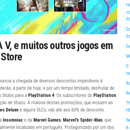
Ho
co
Pl
So
St
 V, e muitos outros jogos em
Ex
 Store
Mo
O 
te
nuncia a chegada de diversos descontos imperdíveis à
Ro
oderão, a partir de hoje, e por um tempo limitado, desfrutar de
Re
s títulos para a
PlayStation 4
. Os subscritores do
PlayStation
ão de títulos. A maioria destas promoções, que incluem as
Th
es Deluxe
e alguns DLCs, vão até aos 60% de desconto.
H
da
Insomniac
e da
Marvel Games
,
Marvel’s Spider-Man
, que
Ne
talmente localizado em português. Protagonizado por um dos
à 