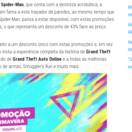
s Spider-Man
, que conta com a destreza acrobática, a
Mo
ram fama a este trepador de paredes, ao mesmo tempo que
s
Spider-Man, passa a estar disponível, com estas promoções
Al
is, o que representa um desconto de 43% face ao preço
Al
Ai
eito a um desconto único com estas promoções e, em vez
d
 inclui a experiência completa da história de
Grand Theft
ução de
Grand Theft Auto Online
e a todas as melhorias
“U
ico de armas, Smuggler’s Run e muito mais.
es