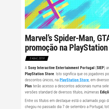
Marvel’s Spider-Man, GTA
promoção na PlayStation
3 Abril, 2019
A
Sony Interactive Entertainment Portugal
(
SIEP
) a
PlayStation Store
. Isto significa que os jogadores p
descontos únicos, na
PlayStation Store
, em diverso
Plus
terão acesso a descontos adicionais numa seleç
versões standard de diversos títulos, inúmeras
Ediçõ
Entre os títulos em destaque está o aclamado jogo 
chegou no passado dia 7 de setembro a Portugal, to