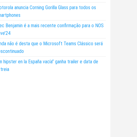
torola anuncia Corning Gorilla Glass para todos os
martphones
ec Benjamin é a mais recente confirmação para o NOS
ive’24
nda não é desta que o Microsoft Teams Clássico será
escontinuado
n hipster en la España vacía” ganha trailer e data de
treia