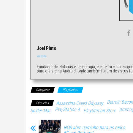
Joel Pinto
Website
Fundador do Noticias e Tecnologia, e este foi o seu segu
para o sistema Android, onde também foi um dos seus fu
Categoria
Playstation
Detroit: Bec
Assassins Creed Odyssey
Etiquetas
PlayStation 4
promo
Spider-Man
PlayStation Store
NOS abre caminho para as redes
5G em Portugal