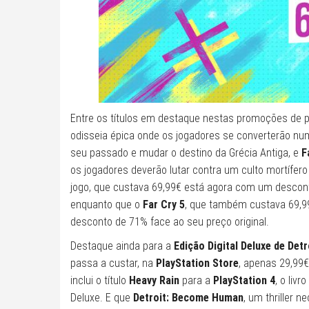
Entre os títulos em destaque nestas promoções de p
odisseia épica onde os jogadores se converterão nu
seu passado e mudar o destino da Grécia Antiga, e
F
os jogadores deverão lutar contra um culto mortífero
jogo, que custava 69,99€ está agora com um desconto
enquanto que o
Far Cry 5
, que também custava 69,9
desconto de 71% face ao seu preço original.
Destaque ainda para a
Edição Digital Deluxe de De
passa a custar, na
PlayStation Store
, apenas 29,99€
inclui o título
Heavy Rain
para a
PlayStation 4
, o livr
Deluxe. E que
Detroit: Become Human
, um thriller 