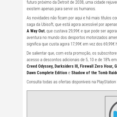
futuro próximo da Detroit de 2038, uma cidade rejuv
existem apenas para servir os humanos.
As novidades não ficam por aqui e há mais títulos c
saga da Ubisoft, que está agora acessível por apena
A Way Out
, que custava 29,99€ e que pode ser agora
aventura no mundo dos desportos motorizados ameri
significa que custa agora 17,99€ em vez dos 69,99€ h
De salientar que, com esta promoção, os subscritor
acesso a descontos adicionais de 5, 10 e de 18% e
Creed Odyssey, Darksiders III, Firewall Zero Hour, 
Dawn Complete Edition
e
Shadow of the Tomb Raider
Consulta todas as ofertas disponíveis na
PlayStation