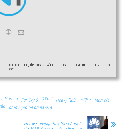
ndo projeto online, depois de vários anos ligado a um portal voltado
ndadores.
ome Human
GTA V
Jogos
Far Cry 5
Heavy Rain
Marvel's
ção
promoção de primavera
Huawei divulga Relatório Anual
de 2018: Crescimento sólido em