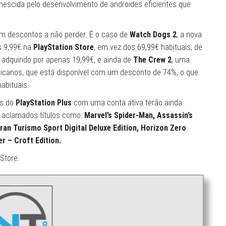
enescida pelo desenvolvimento de androides eficientes que
om descontos a não perder. É o caso de
Watch Dogs 2
, a nova
s 9,99€ na
PlayStation Store
, em vez dos 69,99€ habituais; de
 adquirido por apenas 19,99€, e ainda de
The Crew 2
, uma
canos, que está disponível com um desconto de 74%, o que
abituais.
es do
PlayStation Plus
com uma conta ativa terão ainda
m aclamados títulos como:
Marvel’s Spider-Man, Assassin’s
Gran Turismo Sport Digital Deluxe Edition, Horizon Zero
 – Croft Edition.
 Store
.