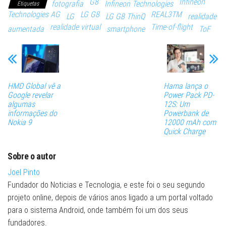
G8
Infineon
fotografia
Infineon Technologies
Etiquetas
Technologies AG
LG G8
REAL3TM
LG
LG G8 ThinQ
realidade
realidade virtual
Time-of-flight
aumentada
smartphone
ToF
HMD Global vê a
Hama lança o
Google revelar
Power Pack PD-
algumas
12S: Um
informações do
Powerbank de
Nokia 9
12000 mAh com
Quick Charge
Sobre o autor
Joel Pinto
Fundador do Noticias e Tecnologia, e este foi o seu segundo
projeto online, depois de vários anos ligado a um portal voltado
para o sistema Android, onde também foi um dos seus
fundadores.