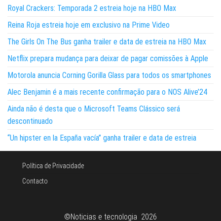
Royal Crackers: Temporada 2 estreia hoje na HBO Max
Reina Roja estreia hoje em exclusivo na Prime Video
The Girls On The Bus ganha trailer e data de estreia na HBO Max
Netflix prepara mudança para deixar de pagar comissões à Apple
Motorola anuncia Corning Gorilla Glass para todos os smartphones
Alec Benjamin é a mais recente confirmação para o NOS Alive’24
Ainda não é desta que o Microsoft Teams Clássico será
descontinuado
“Un hipster en la España vacía” ganha trailer e data de estreia
Política de Privacidade
Contacto
©Noticias e tecnologia 2026