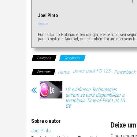
Joel Pinto
Website
Fundador do Noticias e Tecnologia, e este foi o seu segu
para o sistema Android, onde também foi um dos seus fu
Categoria
Tecnologia
power pack PD-12S
Hama
Powerbank
Etiquetas
LG e Infineon Technologies
uniram-se para disponibilizar a
tecnologia Time-of-Flight no LG
G8
Sobre o autor
Deixe um
Joel Pinto
O seu endere