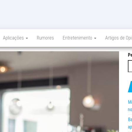
Aplicações
Rumores
Entretenimento
Artigos de Op
P
Ma
no
Ba
ap