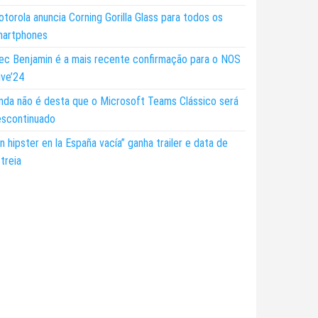
torola anuncia Corning Gorilla Glass para todos os
martphones
ec Benjamin é a mais recente confirmação para o NOS
ive’24
nda não é desta que o Microsoft Teams Clássico será
escontinuado
n hipster en la España vacía” ganha trailer e data de
treia