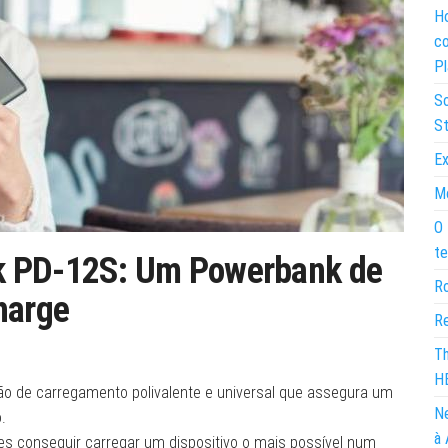
Ho
co
Pl
So
St
Ex
Mo
O 
te
k PD-12S: Um Powerbank de
Ro
harge
Re
Th
H
ão de carregamento polivalente e universal que assegura um
Ne
.
à 
zes conseguir carregar um dispositivo o mais possível num