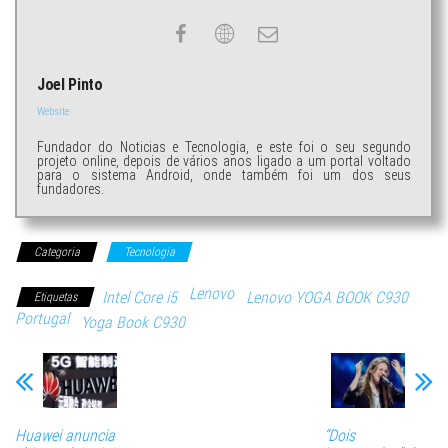
Joel Pinto
Website
Fundador do Noticias e Tecnologia, e este foi o seu segundo
projeto online, depois de vários anos ligado a um portal voltado
para o sistema Android, onde também foi um dos seus
fundadores.
Categoria
Tecnologia
Lenovo
Intel Core i5
Lenovo YOGA BOOK C930
Etiquetas
Portugal
Yoga Book C930
Huawei anuncia
“Dois