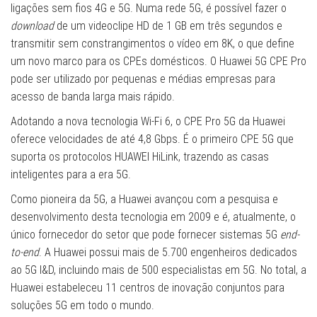
ligações sem fios 4G e 5G. Numa rede 5G, é possível fazer o
download
de um videoclipe HD de 1 GB em três segundos e
transmitir sem constrangimentos o vídeo em 8K, o que define
um novo marco para os CPEs domésticos. O Huawei 5G CPE Pro
pode ser utilizado por pequenas e médias empresas para
acesso de banda larga mais rápido.
Adotando a nova tecnologia Wi-Fi 6, o CPE Pro 5G da Huawei
oferece velocidades de até 4,8 Gbps. É o primeiro CPE 5G que
suporta os protocolos HUAWEI HiLink, trazendo as casas
inteligentes para a era 5G.
Como pioneira da 5G, a Huawei avançou com a pesquisa e
desenvolvimento desta tecnologia em 2009 e é, atualmente, o
único fornecedor do setor que pode fornecer sistemas 5G
end-
to-end
. A Huawei possui mais de 5.700 engenheiros dedicados
ao 5G I&D, incluindo mais de 500 especialistas em 5G. No total, a
Huawei estabeleceu 11 centros de inovação conjuntos para
soluções 5G em todo o mundo.