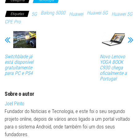
Categoria
Tecnologia
Balong 5000
Huawei 5G
5G
Huawei
Huawei 5G
Etiquetas
CPE Pro
Switchblade já
Novo Lenovo
está disponível
YOGA BOOK
gratuitamente
C930 chega
para PC e PS4
oficialmente a
Portugal
Sobre o autor
Joel Pinto
Fundador do Noticias e Tecnologia, e este foi o seu segundo
projeto online, depois de vários anos ligado a um portal voltado
para o sistema Android, onde também foi um dos seus
fundadores.