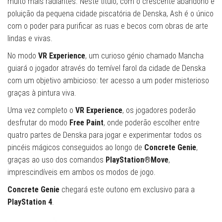
muito mais radiantes. Neste título, com o crescente abandono e
poluição da pequena cidade piscatória de Denska, Ash é o único
com o poder para purificar as ruas e becos com obras de arte
lindas e vivas.
No modo
VR Experience
, um curioso génio chamado Mancha
guiará o jogador através do temível farol da cidade de Denska
com um objetivo ambicioso: ter acesso a um poder misterioso
graças à pintura viva.
Uma vez completo o
VR Experience
, os jogadores poderão
desfrutar do modo
Free Paint
, onde poderão escolher entre
quatro partes de Denska para jogar e experimentar todos os
pincéis mágicos conseguidos ao longo de
Concrete Genie
,
graças ao uso dos comandos
PlayStation®Move
,
imprescindíveis em ambos os modos de jogo.
Concrete Genie
chegará este outono em exclusivo para a
PlayStation 4
.