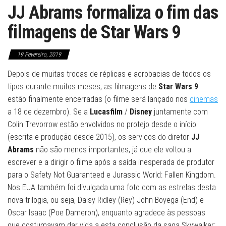
JJ Abrams formaliza o fim das
filmagens de Star Wars 9
19 Fevereiro, 2019
Depois de muitas trocas de réplicas e acrobacias de todos os
tipos durante muitos meses, as filmagens de
Star Wars 9
estão finalmente encerradas (o filme será lançado nos
cinemas
a 18 de dezembro). Se a
Lucasfilm
/
Disney
juntamente com
Colin Trevorrow estão envolvidos no protejo desde o início
(escrita e produção desde 2015), os serviços do diretor
JJ
Abrams
não são menos importantes, já que ele voltou a
escrever e a dirigir o filme após a saída inesperada de produtor
para o Safety Not Guaranteed e Jurassic World: Fallen Kingdom.
Nos EUA também foi divulgada uma foto com as estrelas desta
nova trilogia, ou seja, Daisy Ridley (Rey) John Boyega (End) e
Oscar Isaac (Poe Dameron), enquanto agradece às pessoas
que costumavam dar vida a esta conclusão da saga Skywalker: