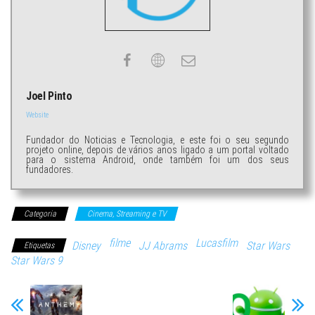
Joel Pinto
Website
Fundador do Noticias e Tecnologia, e este foi o seu segundo
projeto online, depois de vários anos ligado a um portal voltado
para o sistema Android, onde também foi um dos seus
fundadores.
Categoria
Cinema, Streaming e TV
filme
Lucasfilm
Disney
JJ Abrams
Star Wars
Etiquetas
Star Wars 9