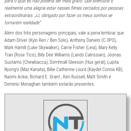
para o qual eu não poderia ser mais grato. Que aventura! É
realmente uma alegria estar nesses filmes cercados por pessoas
extraordinárias. JJ, obrigado por fazer os meus sonhos se
tornarem realidade”
.
Além dos três personagens principais, vale a pena lembrar que
Adam Driver (Kylo Ren / Ben Solo), Anthony Daniels (C-3PO),
Mark Hamill (Luke Skywalker), Carrie Fisher (Leia), Mary Kelly
Tran (Rose Tico), Billy Dee Williams (Lando Calrissian), Joonas
Suotamo (Chewbacca), Domhnall Gleeson (Hux geral), Lupita
Nyong’o (Maz Kanata), Billie Catherine Lourd (Kaydel Connix KB),
Naomi Ackie, Richard E. Grant , Keri Russell, Matt Smith e
Dominic Monaghan também estarão presentes.