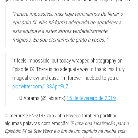
“Parece impossível, mas hoje terminamos de filmar o
episódio IX. Não há forma adequada de agradecer a
esta equipa e a estes atores verdadeiramente
mágicos. Eu sou eternamente grato a vocês. “
It feels impossible, but today wrapped photography on
Episode IX. There is no adequate way to thank this truly
magical crew and cast. I’m forever indebted to you all.
pic.twitter.com/138AprtFuZ
— JJ Abrams (@jjabrams)
15 de fevereiro de 2019
O intérprete FN-2187 aka John Boyega também partilhou
algumas palavras com emoção:
“É uma boa localização para o
Episódio IX de Star Wars e o fim de um capítulo na minha vida