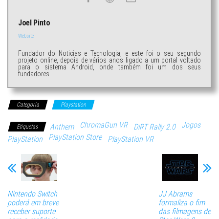
Joel Pinto
Website
Fundador do Noticias e Tecnologia, e este foi o seu segundo
projeto online, depois de vários anos ligado a um portal voltado
para o sistema Android, onde também foi um dos seus
fundadores.
Categoria
Playstation
ChromaGun VR
Jogos
Anthem
DiRT Rally 2.0
Etiquetas
PlayStation Store
PlayStation
PlayStation VR
Nintendo Switch
JJ Abrams
poderá em breve
formaliza o fim
receber suporte
das filmagens de