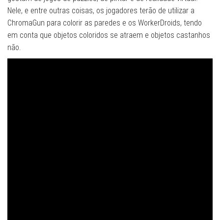
Nele, e entre outras coisas, os jogadores terão de utilizar a
ChromaGun para colorir as paredes e os WorkerDroids, tendo
em conta que objetos coloridos se atraem e objetos castanhos
não.