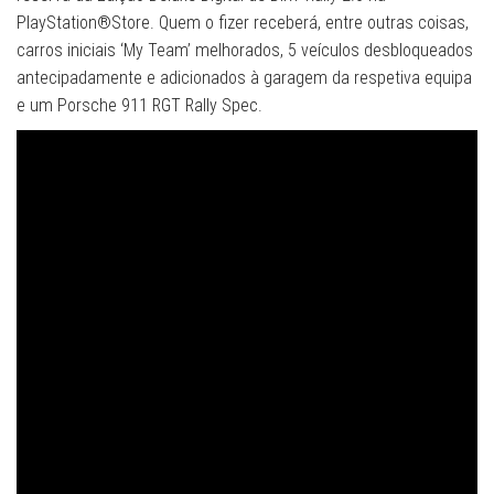
PlayStation®Store. Quem o fizer receberá, entre outras coisas,
carros iniciais ‘My Team’ melhorados, 5 veículos desbloqueados
antecipadamente e adicionados à garagem da respetiva equipa
e um Porsche 911 RGT Rally Spec.