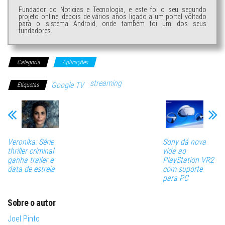
Fundador do Noticias e Tecnologia, e este foi o seu segundo
projeto online, depois de vários anos ligado a um portal voltado
para o sistema Android, onde também foi um dos seus
fundadores.
Categoria
Aplicações
streaming
Google TV
Etiquetas
Veronika: Série
Sony dá nova
thriller criminal
vida ao
ganha trailer e
PlayStation VR2
data de estreia
com suporte
para PC
Sobre o autor
Joel Pinto