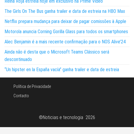
Reina Roja estreia hoje em exclusivo na Prime Video
The Girls On The Bus ganha trailer e data de estreia na HBO Max
Netflix prepara mudança para deixar de pagar comissões à Apple
Motorola anuncia Corning Gorilla Glass para todos os smartphones
Alec Benjamin é a mais recente confirmação para o NOS Alive’24
Ainda não é desta que o Microsoft Teams Clássico será
descontinuado
“Un hipster en la España vacía” ganha trailer e data de estreia
Política de Privacidade
Contacto
©Noticias e tecnologia 2026