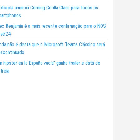
torola anuncia Corning Gorilla Glass para todos os
martphones
ec Benjamin é a mais recente confirmação para o NOS
ive’24
nda não é desta que o Microsoft Teams Clássico será
escontinuado
n hipster en la España vacía” ganha trailer e data de
treia