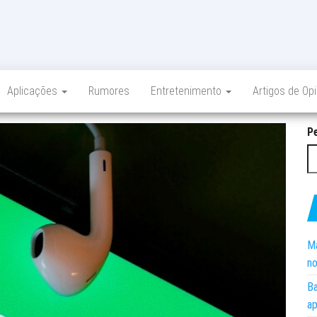
Aplicações
Rumores
Entretenimento
Artigos de Op
P
Ma
no
Ba
ap