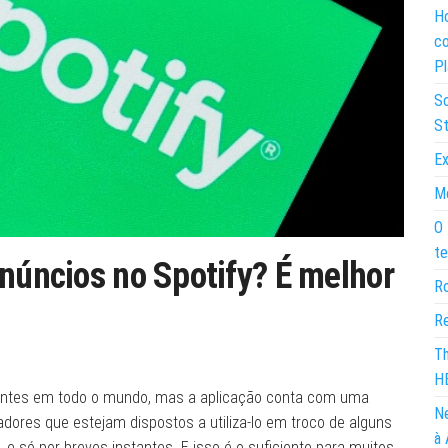
Ho
co
Pl
So
St
Ex
Mo
O 
te
anúncios no Spotify? É melhor
Ro
Re
Th
H
pagantes em todo o mundo, mas a aplicação conta com uma
Ne
izadores que estejam dispostos a utiliza-lo em troco de alguns
à 
 e só por breves instantes. E isso é o suficiente para muitos