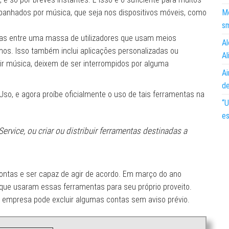
panhados por música, que seja nos dispositivos móveis, como
Mo
s
s entre uma massa de utilizadores que usam meios
Al
mos. Isso também inclui aplicações personalizadas ou
Al
ir música, deixem de ser interrompidos por alguma
Ai
d
Uso, e agora proíbe oficialmente o uso de tais ferramentas na
“U
es
ervice, ou criar ou distribuir ferramentas destinadas a
scontas e ser capaz de agir de acordo. Em março do ano
s que usaram essas ferramentas para seu próprio proveito.
 a empresa pode excluir algumas contas sem aviso prévio.