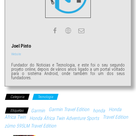
Joel Pinto
Website
Fundador do Noticias e Tecnologia, e este foi o seu segundo
projeto online, depois de vários anos ligado a um portal voltado
para o sistema Android, onde também foi um dos seus
fundadores.
Categoria
Tecnologia
Garmin Travel Edition
Honda
Garmin
honda
Etiquetas
África Twin
Travel Edition
Honda África Twin Adventure Sports
zūmo 595LM Travel Edition