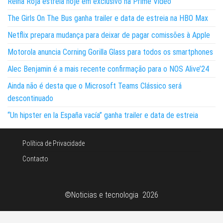
Reina Roja estreia hoje em exclusivo na Prime Video
The Girls On The Bus ganha trailer e data de estreia na HBO Max
Netflix prepara mudança para deixar de pagar comissões à Apple
Motorola anuncia Corning Gorilla Glass para todos os smartphones
Alec Benjamin é a mais recente confirmação para o NOS Alive’24
Ainda não é desta que o Microsoft Teams Clássico será
descontinuado
“Un hipster en la España vacía” ganha trailer e data de estreia
Política de Privacidade
Contacto
©Noticias e tecnologia 2026