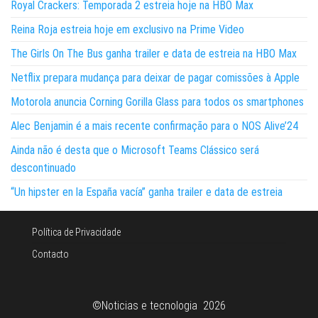
Royal Crackers: Temporada 2 estreia hoje na HBO Max
Reina Roja estreia hoje em exclusivo na Prime Video
The Girls On The Bus ganha trailer e data de estreia na HBO Max
Netflix prepara mudança para deixar de pagar comissões à Apple
Motorola anuncia Corning Gorilla Glass para todos os smartphones
Alec Benjamin é a mais recente confirmação para o NOS Alive’24
Ainda não é desta que o Microsoft Teams Clássico será
descontinuado
“Un hipster en la España vacía” ganha trailer e data de estreia
Política de Privacidade
Contacto
©Noticias e tecnologia 2026