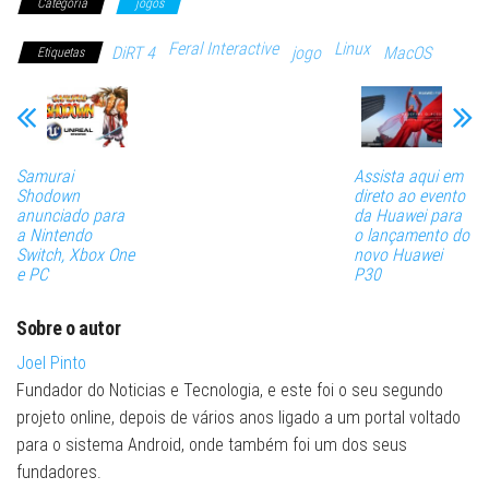
Categoria
jogos
Feral Interactive
Linux
DiRT 4
jogo
MacOS
Etiquetas
Samurai
Assista aqui em
Shodown
direto ao evento
anunciado para
da Huawei para
a Nintendo
o lançamento do
Switch, Xbox One
novo Huawei
e PC
P30
Sobre o autor
Joel Pinto
Fundador do Noticias e Tecnologia, e este foi o seu segundo
projeto online, depois de vários anos ligado a um portal voltado
para o sistema Android, onde também foi um dos seus
fundadores.