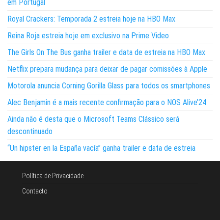
em Portugal
Royal Crackers: Temporada 2 estreia hoje na HBO Max
Reina Roja estreia hoje em exclusivo na Prime Video
The Girls On The Bus ganha trailer e data de estreia na HBO Max
Netflix prepara mudança para deixar de pagar comissões à Apple
Motorola anuncia Corning Gorilla Glass para todos os smartphones
Alec Benjamin é a mais recente confirmação para o NOS Alive’24
Ainda não é desta que o Microsoft Teams Clássico será
descontinuado
“Un hipster en la España vacía” ganha trailer e data de estreia
Política de Privacidade
Contacto