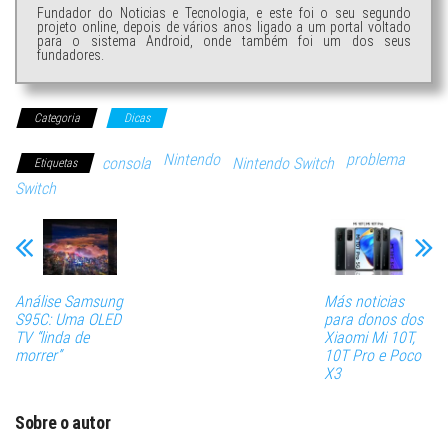
Fundador do Noticias e Tecnologia, e este foi o seu segundo
projeto online, depois de vários anos ligado a um portal voltado
para o sistema Android, onde também foi um dos seus
fundadores.
Categoria
Dicas
Nintendo
problema
consola
Nintendo Switch
Etiquetas
Switch
Análise Samsung
Más noticias
S95C: Uma OLED
para donos dos
TV “linda de
Xiaomi Mi 10T,
morrer”
10T Pro e Poco
X3
Sobre o autor