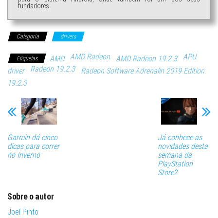
fundadores.
Categoria
drivers
AMD Radeon
APU
AMD
AMD Radeon 19.2.3
Etiquetas
Radeon 19.2.3
driver
Radeon Software Adrenalin 2019 Edition
19.2.3
Garmin dá cinco
Já conhece as
dicas para correr
novidades desta
no Inverno
semana da
PlayStation
Store?
Sobre o autor
Joel Pinto