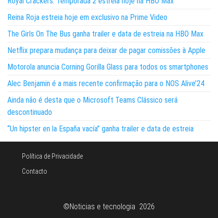
Royal Crackers: Temporada 2 estreia hoje na HBO Max
Reina Roja estreia hoje em exclusivo na Prime Video
The Girls On The Bus ganha trailer e data de estreia na HBO Max
Netflix prepara mudança para deixar de pagar comissões à Apple
Motorola anuncia Corning Gorilla Glass para todos os smartphones
Alec Benjamin é a mais recente confirmação para o NOS Alive’24
Ainda não é desta que o Microsoft Teams Clássico será
descontinuado
“Un hipster en la España vacía” ganha trailer e data de estreia
Política de Privacidade
Contacto
©Noticias e tecnologia 2026