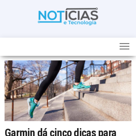
Skip
to
the
content
Noticias e
Tudo sobre
noticias de
Tecnologia
Tecnologia e
Entretenimento
num só lugar
Garmin dá cinco dicas para