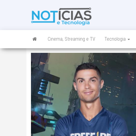
Skip
to
Noticias e
Tudo sobre
the
noticias de
Tecnologia
content
Tecnologia e
Entretenimento
num só lugar
Cinema, Streaming e TV
Tecnologia