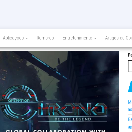
Aplicações
Rumores
Entretenimento
Artigos de Op
P
Ma
no
Ba
ap