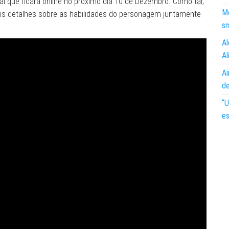
al que ficará online no próximo dia 10 de Dezembro. Como tal,
Mo
s detalhes sobre as habilidades do personagem juntamente
s
Al
Al
Ai
d
“U
es